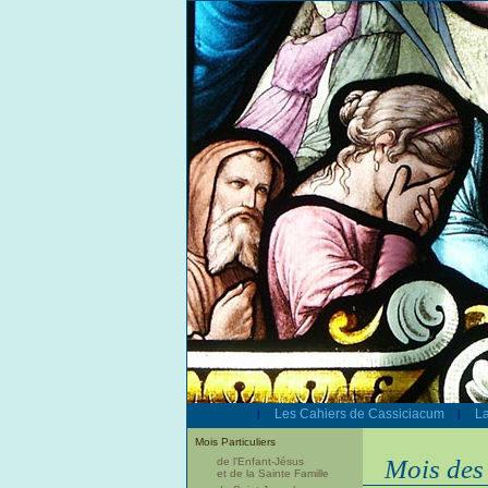
Les Cahiers de Cassiciacum
La
|
|
Mois Particuliers
Mois des
de l’Enfant-Jésus
et de la Sainte Famille