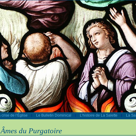
 crise de l’Église
Le Bulletin Dominical
L’histoire de La Salette
La Sal
|
|
|
 Âmes du Purgatoire