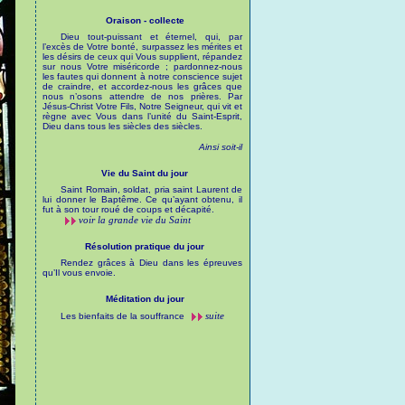
Oraison - collecte
Dieu tout-puissant et éternel, qui, par
l’excès de Votre bonté, surpassez les mérites et
les désirs de ceux qui Vous supplient, répandez
sur nous Votre miséricorde ; pardonnez-nous
les fautes qui donnent à notre conscience sujet
de craindre, et accordez-nous les grâces que
nous n’osons attendre de nos prières. Par
Jésus-Christ Votre Fils, Notre Seigneur, qui vit et
règne avec Vous dans l’unité du Saint-Esprit,
Dieu dans tous les siècles des siècles.
Ainsi soit-il
Vie du Saint du jour
Saint Romain, soldat, pria saint Laurent de
lui donner le Baptême. Ce qu’ayant obtenu, il
fut à son tour roué de coups et décapité.
voir la grande vie du Saint
Résolution pratique du jour
Rendez grâces à Dieu dans les épreuves
qu’Il vous envoie.
Méditation du jour
suite
Les bienfaits de la souffrance