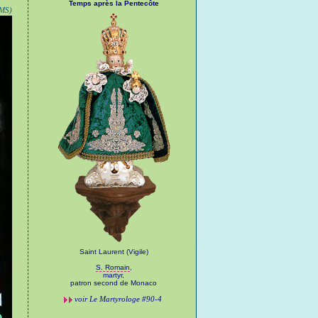
Temps après la Pentecôte
JMS)
Saint Laurent (Vigile)
S. Romain
,
martyr,
patron second de Monaco
voir
Le Martyrologe
#90-4