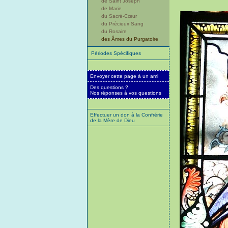
de Saint Joseph
de Marie
du Sacré-Cœur
du Précieux Sang
du Rosaire
des Âmes du Purgatoire
Périodes Spécifiques
Envoyer cette page à un ami
Des questions ?
Nos réponses à vos questions
Effectuer un don à la Confrérie
de la Mère de Dieu