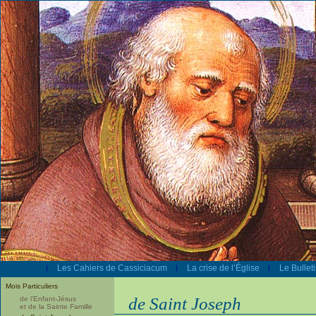
Les Cahiers de Cassiciacum
La crise de l’Église
Le Bullet
|
|
|
Mois Particuliers
de Saint Joseph
de l’Enfant-Jésus
et de la Sainte Famille