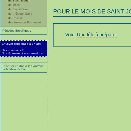
de Saint Joseph
de Marie
du Sacré-Cœur
POUR LE MOIS DE SAINT 
du Précieux Sang
du Rosaire
des Âmes du Purgatoire
Périodes Spécifiques
Voir :
Une fête à préparer
Envoyer cette page à un ami
Des questions ?
Nos réponses à vos questions
Effectuer un don à la Confrérie
de la Mère de Dieu