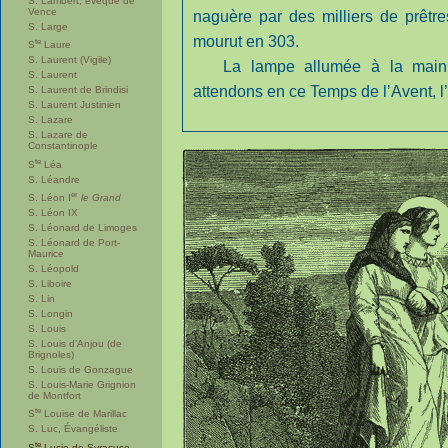
S. Lambert, évêque de
Vence
naguère par des milliers de prêtres
S. Large
mourut en 303.
te
S
Laure
S. Laurent (Vigile)
La lampe allumée à la main, 
S. Laurent
attendons en ce Temps de l’Avent, l’
S. Laurent de Brindisi
S. Laurent Justinien
S. Lazare
S. Lazare de
Constantinople
te
S
Léa
S. Léandre
er
S. Léon I
le Grand
S. Léon IX
S. Léonard de Limoges
S. Léonard de Port-
Maurice
S. Léopold
S. Liboire
S. Lin
S. Longin
S. Louis
S. Louis d’Anjou (de
Brignoles)
S. Louis de Gonzague
S. Louis-Marie Grignion
de Montfort
te
S
Louise de Marillac
S. Luc, Évangéliste
te
S
Lucie de Syracuse