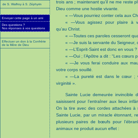
trois ans ; maintenant qu’il ne me reste p
de S. Walfroy à S. Zéphyrin
Dieu comme une hostie vivante.
« —Vous pourriez conter cela aux Chré
Envoyer cette page à un ami
« —Vous agissez pour plaire à vo
Des questions ?
qu’au Christ.
Nos réponses à vos questions
« —Toutes ces paroles cesseront qua
Effectuer un don à la Confrérie
« —Je suis la servante du Seigneur, 
de la Mère de Dieu
« —L’Esprit-Saint est donc en vous ?
« —Oui ; l’Apôtre a dit : “Les cœurs p
« —Je vous ferai conduire aux mauv
votre corps souillé.
« —La pureté est dans le cœur ; 
virginité ».
Sainte Lucie demeurée invincible 
saisissent pour l’entraîner aux lieux infâ
On la tire avec des cordes attachées à
Sainte Lucie, par un miracle étonnant, r
plusieurs paires de bœufs pour l’ébran
animaux ne produit aucun effet :