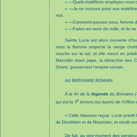
« —Quels maléfices employez-vous don
« —Je ne recours point aux maléfices
moi.
« —Comment pouvez-vous, femme de r
« —Faites-en venir dix mille, et ils ne
Sainte Lucie est alors couverte d’hu
mais la flamme respecte la vierge chré
couche sur le sol, et elle meurt en prédis
Marcellin étant pape, la tétrarchie des 
Orient, gouvernant l’empire romain.
AU BRÉVIAIRE ROMAIN
À la fin de la
légende
du Bréviaire («
e
qui est la 3
lecture (ou leçon) de l’Office d
« Cette blessure reçue, Lucie prédit la 
de Dioclétien et de Maximien, et rendit s
De fait, au pire moment des persécut