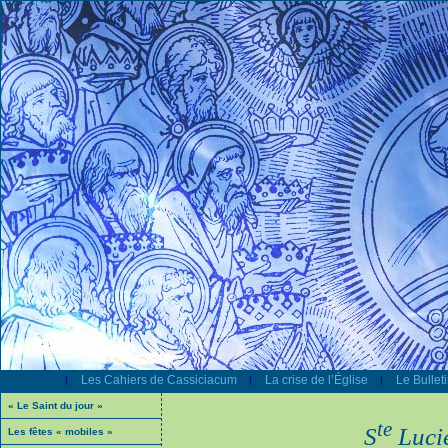
Les Cahiers de Cassiciacum
La crise de l’Église
Le Bullet
|
|
|
« Le Saint du jour »
te
S
Lucie
Les fêtes « mobiles »