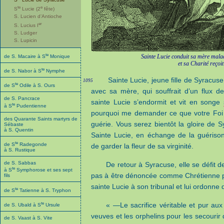
te
e
S
Lucie (2
fête)
S. Lucien d’Antioche
er
S. Lucius I
S. Ludger
S. Lupicin
te
Sainte Lucie conduit sa mère mala
de S. Macaire à S
Monique
et sa Charité reçoi
te
de S. Nabor à S
Nymphe
Sainte Lucie, jeune fille de Syracu
1095
te
de S
Odile à S. Ours
avec sa mère, qui souffrait d’un flux de
de S. Pancrace
sainte Lucie s’endormit et vit en songe
te
à S
Pudentienne
pourquoi me demander ce que votre Foi 
des Quarante Saints martyrs de
guérie. Vous serez bientôt la gloire de 
Sébaste
à S. Quentin
Sainte Lucie, en échange de la guériso
te
de S
Radegonde
de garder la fleur de sa virginité.
à S. Rustique
de S. Sabbas
De retour à Syracuse, elle se défit d
te
à S
Symphorose et ses sept
pas à être dénoncée comme Chrétienne pa
fils
sainte Lucie à son tribunal et lui ordonne d
te
de S
Tatienne à S. Tryphon
te
« —Le sacrifice véritable et pur aux 
de S. Ubald à S
Ursule
veuves et les orphelins pour les secourir 
de S. Vaast à S. Vite