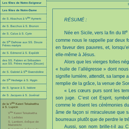
Les fêtes de Notre-Seigneur
Les fêtes de Notre-Dame
ble
de S. Abachus à V
Aymeric
RÉSUMÉ :
de S. Bacchus à S. Brunon
e
Née en Sicile, vers la fin du III
de S. Caïus à S. Cyrin
comme nous le rappelle par deux foi
te
de S
Dafrose aux SS. Douze
Frères martyrs
en faveur des pauvres, et, lorsqu’
de S. Edmond à S. Expédit
elle-même à Jésus.
des SS. Fabien et Sébastien
Alors que les vierges folles nég
aux SS. Frères martyrs (Douze)
« huile de l’allégresse » dont nous 
te
de S. Gabriel à S
Gwendoline
signifie lumière, attendit, sa lampe 
te
de S
Hedwige à S. Hygin
remplie de la grâce, la venue de S
de S. Ignace à S. Isidore
« Les cœurs purs sont les templ
de S. Jacques à S. Juvénal
son juge. C’est cet Esprit, symbol
ble
de la V
Kateri Tekakwitha
comme le disent les cérémonies du J
à S. Lupicin
âme de façon si miraculeuse que sa
ble
V
Kateri Tekakwitha
S. Ladislas
bourreaux plutôt que de perdre le tré
S. Lambert, évêque de
Maëstricht
Aussi, son nom brille-t-il au