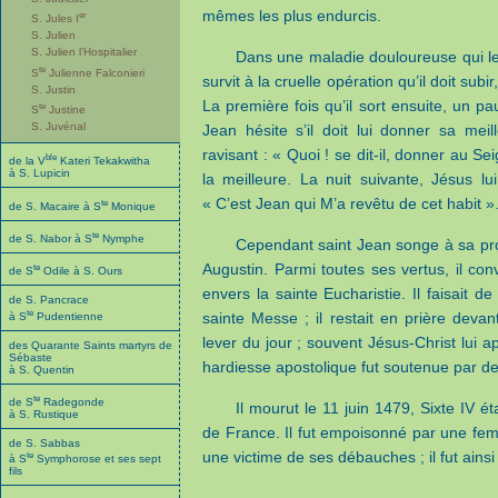
mêmes les plus endurcis.
er
S. Jules I
S. Julien
S. Julien l’Hospitalier
Dans une maladie douloureuse qui le 
te
S
Julienne Falconieri
survit à la cruelle opération qu’il doit subi
S. Justin
La première fois qu’il sort ensuite, un 
te
S
Justine
S. Juvénal
Jean hésite s’il doit lui donner sa me
ravisant : « Quoi ! se dit-il, donner au Se
ble
de la V
Kateri Tekakwitha
à S. Lupicin
la meilleure. La nuit suivante, Jésus lu
« C’est Jean qui M’a revêtu de cet habit 
te
de S. Macaire à S
Monique
te
de S. Nabor à S
Nymphe
Cependant saint Jean songe à sa prom
Augustin. Parmi toutes ses vertus, il co
te
de S
Odile à S. Ours
envers la sainte Eucharistie. Il faisait 
de S. Pancrace
te
sainte Messe ; il restait en prière deva
à S
Pudentienne
lever du jour ; souvent Jésus‑Christ lui app
des Quarante Saints martyrs de
Sébaste
hardiesse apostolique fut soutenue par d
à S. Quentin
te
de S
Radegonde
Il mourut le 11 juin 1479, Sixte IV é
à S. Rustique
de France. Il fut empoisonné par une fem
de S. Sabbas
une victime de ses débauches ; il fut ainsi
te
à S
Symphorose et ses sept
fils