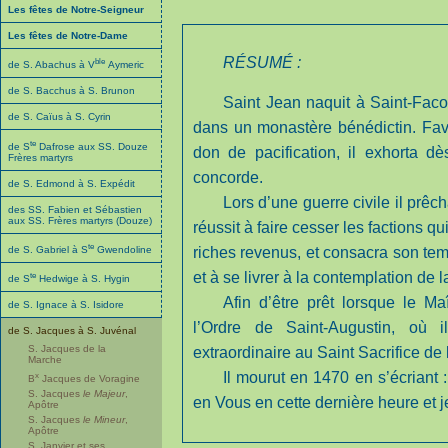
Les fêtes de Notre-Seigneur
Les fêtes de Notre-Dame
RÉSUMÉ :
ble
de S. Abachus à V
Aymeric
de S. Bacchus à S. Brunon
Saint Jean naquit à Saint-Fac
de S. Caïus à S. Cyrin
dans un monastère bénédictin. Favo
te
de S
Dafrose aux SS. Douze
don de pacification, il exhorta d
Frères martyrs
concorde.
de S. Edmond à S. Expédit
Lors d’une guerre civile il prêc
des SS. Fabien et Sébastien
aux SS. Frères martyrs (Douze)
réussit à faire cesser les factions qu
te
de S. Gabriel à S
Gwendoline
riches revenus, et consacra son tem
et à se livrer à la contemplation de 
te
de S
Hedwige à S. Hygin
Afin d’être prêt lorsque le Maî
de S. Ignace à S. Isidore
l’Ordre de Saint-Augustin, où 
de S. Jacques à S. Juvénal
S. Jacques de la
extraordinaire au Saint Sacrifice de
Marche
Il mourut en 1470 en s’écriant 
x
B
Jacques de Voragine
S. Jacques
le Majeur
,
en Vous en cette dernière heure et 
Apôtre
S. Jacques
le Mineur
,
Apôtre
S. Janvier et ses