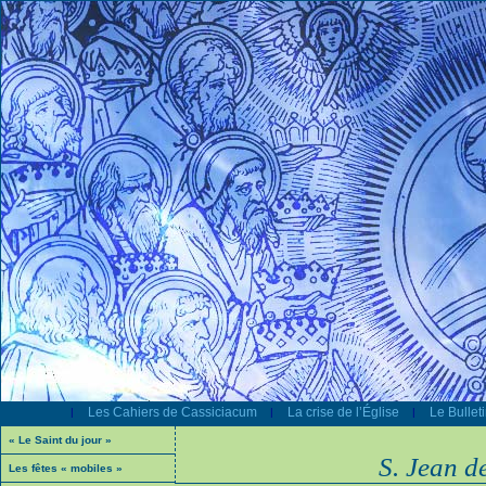
Les Cahiers de Cassiciacum
La crise de l’Église
Le Bullet
|
|
|
« Le Saint du jour »
S. Jean d
Les fêtes « mobiles »