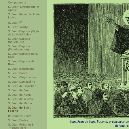
Compagnons
S. Jean, Évangéliste et
Apôtre
S. Jean devant la Porte
Latine
er
S. Jean I
S. Jean, martyr
S. Jean-Baptiste (Vigile
de la Nativité de)
S. Jean-Baptiste
(Nativité de)
S. Jean-Baptiste
(Décollation de)
S. Jean-Baptiste de la
Salle
S. Jean-Baptiste de
Rossi
S. Jean Berchmans
S. Jean Bosco
S. Jean Chrysostome
S. Jean Damascène
S. Jean de Capistran
S. Jean de Dieu
S. Jean de Kenty
S. Jean de la Croix
S. Jean de Matha
S. Jean de Saint-
Facond
x
B
Jean de Triora
S. Jean Eudes
Saint Jean de Saint-Facond, prédicateur de 
S. Jean Fisher et S.
devenu rel
Thomas More