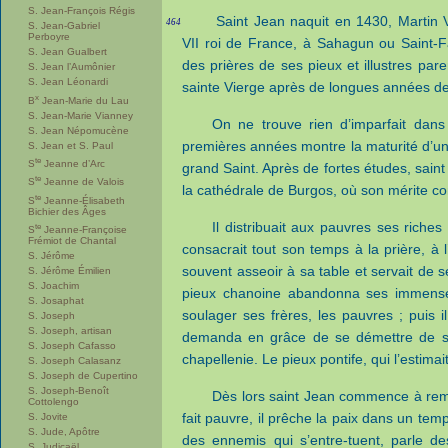
S. Jean-François Régis
Saint Jean naquit en 1430, Martin
464
S. Jean-Gabriel
Perboyre
VII roi de France, à Sahagun ou Saint-F
S. Jean Gualbert
des prières de ses pieux et illustres pare
S. Jean l’Aumônier
S. Jean Léonardi
sainte Vierge après de longues années d
x
B
Jean-Marie du Lau
S. Jean-Marie Vianney
On ne trouve rien d’imparfait dans
S. Jean Népomucène
premières années montre la maturité d’un
S. Jean et S. Paul
te
S
Jeanne d’Arc
grand Saint. Après de fortes études, sai
te
S
Jeanne de Valois
la cathédrale de Burgos, où son mérite co
te
S
Jeanne-Élisabeth
Bichier des Âges
Il distribuait aux pauvres ses riche
te
S
Jeanne-Françoise
Frémiot de Chantal
consacrait tout son temps à la prière, à l
S. Jérôme
souvent asseoir à sa table et servait de 
S. Jérôme Émilien
S. Joachim
pieux chanoine abandonna ses immense
S. Josaphat
soulager ses frères, les pauvres ; puis i
S. Joseph
S. Joseph, artisan
demanda en grâce de se démettre de so
S. Joseph Cafasso
chapellenie. Le pieux pontife, qui l’estim
S. Joseph Calasanz
S. Joseph de Cupertino
S. Joseph-Benoît
Dès lors saint Jean commence à rempli
Cottolengo
fait pauvre, il prêche la paix dans un temp
S. Jovite
S. Jude, Apôtre
des ennemis qui s’entre-tuent, parle de
S. Judicaël