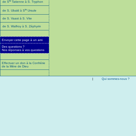
te
de S
Tatienne à S. Tryphon
te
de S. Ubald à S
Ursule
de S. Vaast à S. Vite
de S. Walfroy à S. Zéphyrin
Envoyer cette page à un ami
Des questions ?
Nos réponses à vos questions
Effectuer un don à la Confrérie
de la Mère de Dieu
|
Qui sommes-nous ?