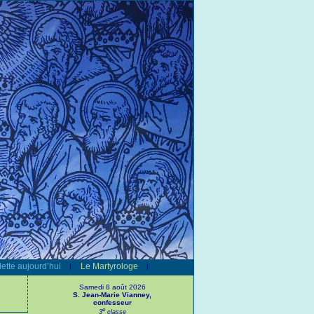
ette aujourd’hui
Le Martyrologe
|
|
Samedi 8 août 2026
S. Jean-Marie Vianney,
confesseur
e
3
classe