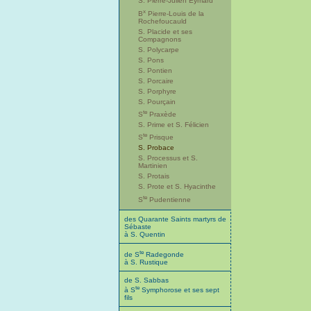
S. Pierre-Julien Eymard
x
B
Pierre-Louis de la
Rochefoucauld
S. Placide et ses
Compagnons
S. Polycarpe
S. Pons
S. Pontien
S. Porcaire
S. Porphyre
S. Pourçain
te
S
Praxède
S. Prime et S. Félicien
te
S
Prisque
S. Probace
S. Processus et S.
Martinien
S. Protais
S. Prote et S. Hyacinthe
te
S
Pudentienne
des Quarante Saints martyrs de
Sébaste
à S. Quentin
te
de S
Radegonde
à S. Rustique
de S. Sabbas
te
à S
Symphorose et ses sept
fils