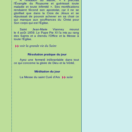
À l’imitation du Maître, « il prêchait
l’Évangile du Royaume et guérissait toute
maladie et toute infirmité ». Ses mortifications
rendaient fécond son apostolat, car il ne se
glorifiait que dans la Croix de Jésus et se
réjouissait de pouvoir achever en sa chair ce
qui manque aux souffrances du Christ pour
Son corps qui est l’Église.
Saint Jean-Marie Vianney mourut
le 4 août 1859. Le Pape Pie XI l’a mis au rang
des Saints et a étendu l’Office et la Messe à
toute l’Église.
voir la grande vie du Saint
Résolution pratique du jour
Ayez une fermeté inébranlable dans tout
ce qui concerne la gloire de Dieu et la Vérité.
Méditation du jour
suite
La Messe du saint Curé d’Ars