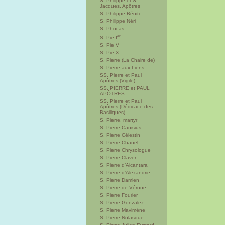
S. Philippe et S.
Jacques, Apôtres
S. Philippe Béniti
S. Philippe Néri
S. Phocas
er
S. Pie I
S. Pie V
S. Pie X
S. Pierre (La Chaire de)
S. Pierre aux Liens
SS. Pierre et Paul
Apôtres (Vigile)
SS. PIERRE et PAUL
APÔTRES
SS. Pierre et Paul
Apôtres (Dédicace des
Basiliques)
S. Pierre, martyr
S. Pierre Canisius
S. Pierre Célestin
S. Pierre Chanel
S. Pierre Chrysologue
S. Pierre Claver
S. Pierre d’Alcantara
S. Pierre d’Alexandrie
S. Pierre Damien
S. Pierre de Vérone
S. Pierre Fourier
S. Pierre Gonzalez
S. Pierre Mavimène
S. Pierre Nolasque