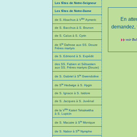
Les fêtes de Notre-Seigneur
Les fêtes de Notre-Dame
En atte
ble
de S. Abachus à V
Aymeric
demandez, v
de S. Bacchus à S. Brunon
de S. Caïus à S. Cyrin
voir Bu
te
de S
Dafrose aux SS. Douze
Frères martyrs
de S. Edmond à S. Expédit
des SS. Fabien et Sébastien
aux SS. Frères martyrs (Douze)
te
de S. Gabriel à S
Gwendoline
te
de S
Hedwige à S. Hygin
de S. Ignace à S. Isidore
de S. Jacques à S. Juvénal
ble
de la V
Kateri Tekakwitha
à S. Lupicin
te
de S. Macaire à S
Monique
te
de S. Nabor à S
Nymphe