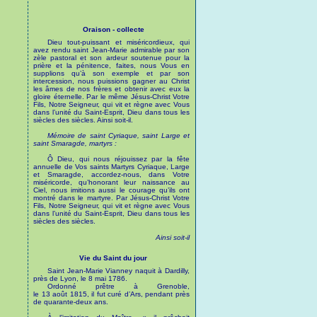
Oraison - collecte
Dieu tout-puissant et miséricordieux, qui
avez rendu saint Jean-Marie admirable par son
zèle pastoral et son ardeur soutenue pour la
prière et la pénitence, faites, nous Vous en
supplions qu’à son exemple et par son
intercession, nous puissions gagner au Christ
les âmes de nos frères et obtenir avec eux la
gloire éternelle. Par le même Jésus-Christ Votre
Fils, Notre Seigneur, qui vit et règne avec Vous
dans l’unité du Saint-Esprit, Dieu dans tous les
siècles des siècles. Ainsi soit-il.
Mémoire de saint Cyriaque, saint Large et
saint Smaragde, martyrs :
Ô Dieu, qui nous réjouissez par la fête
annuelle de Vos saints Martyrs Cyriaque, Large
et Smaragde, accordez-nous, dans Votre
miséricorde, qu’honorant leur naissance au
Ciel, nous imitions aussi le courage qu’ils ont
montré dans le martyre. Par Jésus-Christ Votre
Fils, Notre Seigneur, qui vit et règne avec Vous
dans l’unité du Saint-Esprit, Dieu dans tous les
siècles des siècles.
Ainsi soit-il
Vie du Saint du jour
Saint Jean-Marie Vianney naquit à Dardilly,
près de Lyon, le 8 mai 1786.
Ordonné prêtre à Grenoble,
le 13 août 1815, il fut curé d’Ars, pendant près
de quarante-deux ans.