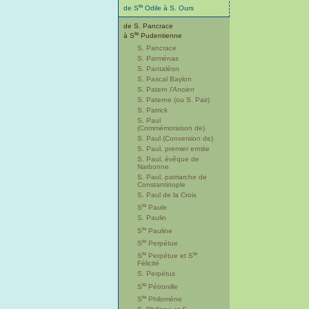
te
de S
Odile à S. Ours
de S. Pancrace
te
à S
Pudentienne
S. Pancrace
S. Parménas
S. Pantaléon
S. Pascal Baylon
S. Patern
l’Ancien
S. Paterne (ou S. Pair)
S. Patrick
S. Paul
(Commémoraison de)
S. Paul (Conversion de)
S. Paul, premier ermite
S. Paul, évêque de
Narbonne
S. Paul, patriarche de
Constantinople
S. Paul de la Croix
te
S
Paule
S. Paulin
te
S
Pauline
te
S
Perpétue
te
te
S
Perpétue et S
Félicité
S. Perpétus
te
S
Pétronille
te
S
Philomène