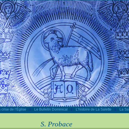
 crise de l’Église
Le Bulletin Dominical
L’histoire de La Salette
La Sal
|
|
|
S. Probace