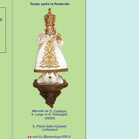
Temps après la Pentecôte
le
Mémoire de
S. Cyriaque,
S. Large et S. Smaragde,
martyrs
S. Pierre-Julien Eymard
,
confesseur
voir
Le Martyrologe
#90-4