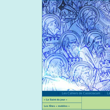
Les Cahiers de Cassiciacum
La
|
|
« Le Saint du jour »
Les fêtes « mobiles »