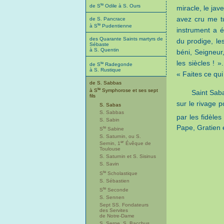
te
de S
Odile à S. Ours
miracle, le ja
avez cru me tu
de S. Pancrace
te
à S
Pudentienne
instrument a é
des Quarante Saints martyrs de
du prodige, le
Sébaste
à S. Quentin
béni, Seigneur,
les siècles ! »
te
de S
Radegonde
à S. Rustique
« Faites ce qui
de S. Sabbas
te
à S
Symphorose et ses sept
Saint Saba
fils
sur le rivage p
S. Sabas
S. Sabbas
par les fidèle
S. Sabin
Pape, Gratien 
te
S
Sabine
S. Saturnin, ou S.
er
Sernin, 1
Évêque de
Toulouse
S. Saturnin et S. Sisinus
S. Savin
te
S
Scholastique
S. Sébastien
te
S
Seconde
S. Sennen
Sept SS. Fondateurs
des Servites
de Notre-Dame
S. Serge, S. Bacchus,