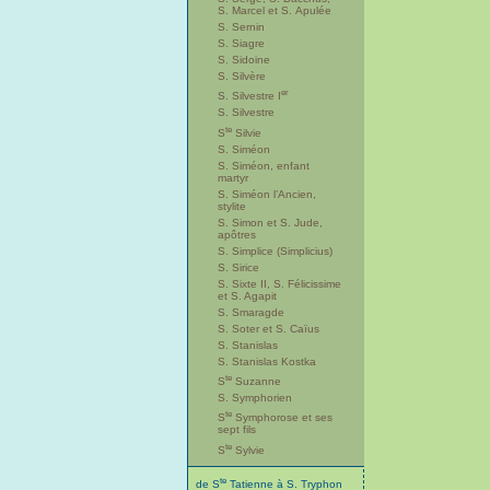
S. Marcel et S. Apulée
S. Sernin
S. Siagre
S. Sidoine
S. Silvère
er
S. Silvestre I
S. Silvestre
te
S
Silvie
S. Siméon
S. Siméon, enfant
martyr
S. Siméon l’Ancien,
stylite
S. Simon et S. Jude,
apôtres
S. Simplice (Simplicius)
S. Sirice
S. Sixte II, S. Félicissime
et S. Agapit
S. Smaragde
S. Soter et S. Caïus
S. Stanislas
S. Stanislas Kostka
te
S
Suzanne
S. Symphorien
te
S
Symphorose et ses
sept fils
te
S
Sylvie
te
de S
Tatienne à S. Tryphon