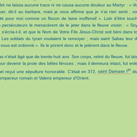
velot ne laissa aucune trace ni ne causa aucune douleur au Martyr : « V
er, dit-il au barbare, mais je vous affirme que je n’ai rien senti ; vo
té pour moi comme un flocon de laine inoffensif ». Loin d’être touc
s persécuteurs le menacèrent de le jeter dans le fleuve voisin : « So
 s’écria-t-il, et que le Nom de Votre Fils Jésus-Christ soit béni dans t
. Les soldats du tyran voulaient le renvoyer ; mais saint Sabas leur di
 vous est ordonné ». Ils le prirent donc et le jetèrent dans le fleuve.
s n’était âgé que de trente-huit ans. Son corps, retiré du fleuve, fut lai
our devenir la proie des bêtes féroces ; mais il demeura intact, fut enl
er
s et reçut une sépulture honorable. C’était en 372,
saint Damase I
ét
empereur romain et Valens empereur d’Orient.