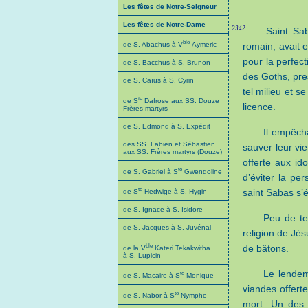
Les fêtes de Notre-Seigneur
Les fêtes de Notre-Dame
2342
Saint Sa
ble
romain, avait e
de S. Abachus à V
Aymeric
pour la perfect
de S. Bacchus à S. Brunon
des Goths, pre
de S. Caïus à S. Cyrin
tel milieu et s
te
de S
Dafrose aux SS. Douze
licence.
Frères martyrs
de S. Edmond à S. Expédit
Il empêch
des SS. Fabien et Sébastien
sauver leur vi
aux SS. Frères martyrs (Douze)
offerte aux id
te
de S. Gabriel à S
Gwendoline
d’éviter la pe
te
saint Sabas s’é
de S
Hedwige à S. Hygin
de S. Ignace à S. Isidore
Peu de te
de S. Jacques à S. Juvénal
religion de Jés
ble
de bâtons.
de la V
Kateri Tekakwitha
à S. Lupicin
Le lendema
te
de S. Macaire à S
Monique
viandes offert
te
de S. Nabor à S
Nymphe
mort. Un des 