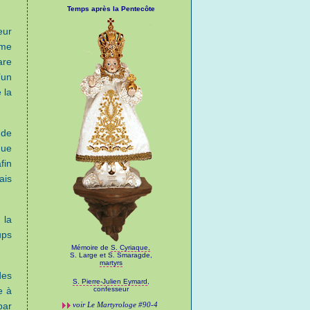
Temps après la Pentecôte
eur
ime
are
’un
 la
 de
due
fin
ais
 la
ups
Mémoire de
S. Cyriaque,
S. Large et S. Smaragde,
martyrs
des
S. Pierre-Julien Eymard
,
e à
confesseur
par
voir
Le Martyrologe
#90-4