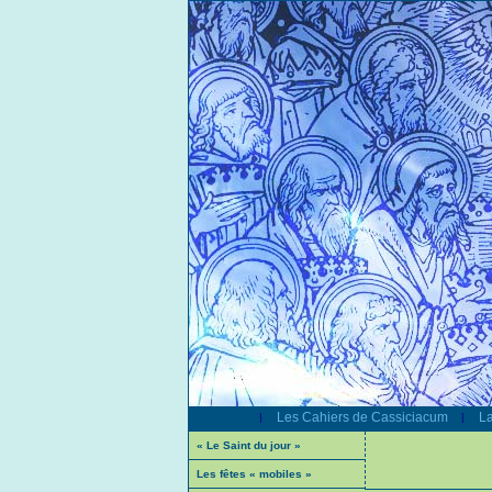
Les Cahiers de Cassiciacum
La
|
|
« Le Saint du jour »
Les fêtes « mobiles »