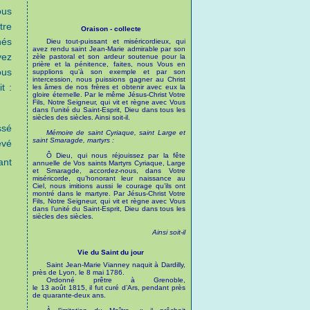
ous
tre
Oraison - collecte
hés
Dieu tout-puissant et miséricordieux, qui
avez rendu saint Jean-Marie admirable par son
yez
zèle pastoral et son ardeur soutenue pour la
prière et la pénitence, faites, nous Vous en
ous
supplions qu’à son exemple et par son
intercession, nous puissions gagner au Christ
t :
les âmes de nos frères et obtenir avec eux la
gloire éternelle. Par le même Jésus-Christ Votre
Fils, Notre Seigneur, qui vit et règne avec Vous
dans l’unité du Saint-Esprit, Dieu dans tous les
siècles des siècles. Ainsi soit-il.
ssé
Mémoire de saint Cyriaque, saint Large et
saint Smaragde, martyrs :
evé
Ô Dieu, qui nous réjouissez par la fête
ant
annuelle de Vos saints Martyrs Cyriaque, Large
et Smaragde, accordez-nous, dans Votre
miséricorde, qu’honorant leur naissance au
Ciel, nous imitions aussi le courage qu’ils ont
montré dans le martyre. Par Jésus-Christ Votre
Fils, Notre Seigneur, qui vit et règne avec Vous
dans l’unité du Saint-Esprit, Dieu dans tous les
siècles des siècles.
Ainsi soit-il
Vie du Saint du jour
Saint Jean-Marie Vianney naquit à Dardilly,
près de Lyon, le 8 mai 1786.
Ordonné prêtre à Grenoble,
le 13 août 1815, il fut curé d’Ars, pendant près
de quarante-deux ans.