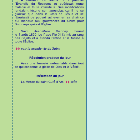
À l’imitation du Maître, « il prêchait
l’Évangile du Royaume et guérissait toute
maladie et toute infirmité ». Ses mortifications
rendaient fécond son apostolat, car il ne se
glorifiait que dans la Croix de Jésus et se
réjouissait de pouvoir achever en sa chair ce
qui manque aux souffrances du Christ pour
Son corps qui est l’Église.
Saint Jean-Marie Vianney mourut
le 4 août 1859. Le Pape Pie XI l’a mis au rang
des Saints et a étendu l’Office et la Messe à
toute l’Église.
voir la grande vie du Saint
Résolution pratique du jour
Ayez une fermeté inébranlable dans tout
ce qui concerne la gloire de Dieu et la Vérité.
Méditation du jour
suite
La Messe du saint Curé d’Ars