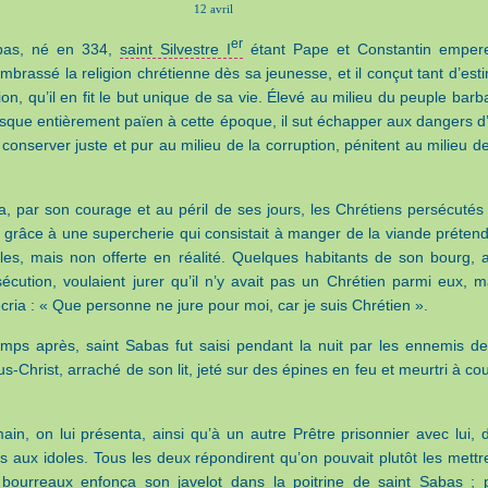
12 avril
er
bas, né en 334,
saint Silvestre I
étant Pape et Constantin emper
mbrassé la religion chrétienne dès sa jeunesse, et il conçut tant d’est
ion, qu’il en fit le but unique de sa vie. Élevé au milieu du peuple barb
sque entièrement païen à cette époque, il sut échapper aux dangers d
e conserver juste et pur au milieu de la corruption, pénitent au milieu de
a, par son courage et au péril de ses jours, les Chrétiens persécutés
e grâce à une supercherie qui consistait à manger de la viande préten
oles, mais non offerte en réalité. Quelques habitants de son bourg, a
rsécution, voulaient jurer qu’il n’y avait pas un Chrétien parmi eux, m
cria : « Que personne ne jure pour moi, car je suis Chrétien ».
mps après, saint Sabas fut saisi pendant la nuit par les ennemis de
us-Christ, arraché de son lit, jeté sur des épines en feu et meurtri à co
in, on lui présenta, ainsi qu’à un autre Prêtre prisonnier avec lui, 
es aux idoles. Tous les deux répondirent qu’on pouvait plutôt les mettr
bourreaux enfonça son javelot dans la poitrine de saint Sabas ; 