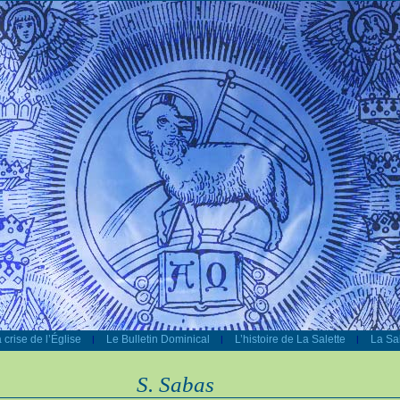
 crise de l’Église
Le Bulletin Dominical
L’histoire de La Salette
La Sal
|
|
|
S. Sabas