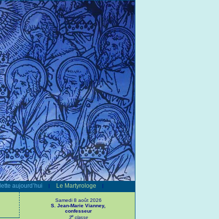
ette aujourd’hui
Le Martyrologe
|
|
Samedi 8 août 2026
S. Jean-Marie Vianney,
confesseur
e
3
classe