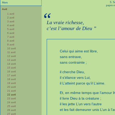
S. S
Mars
papes e
Avril
“
1 avril
2 avril
La vraie richesse,
3 avril
4 avril
c’est l’amour de Dieu ”
5 avril
6 avril
7 avril
8 avril
9 avril
10 avril
Celui qui aime est libre,
11 avril
12 avril
sans entrave,
13 avril
sans contrainte ;
14 avril
15 avril
il cherche Dieu,
16 avril
17 avril
il s’élance vers Lui,
18 avril
il L’atteint parce qu’il L’aime.
19 avril
20 avril
21 avril
Et, en même temps que l’amour liv
22 avril
il livre Dieu à la créature ;
23 avril
24 avril
il les jette L’un vers l’autre
25 avril
et les fait demeurer unis L’un à l’a
26 avril
27 avril