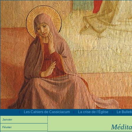
Les Cahiers de Cassiciacum
La crise de l’Église
Le Bullet
|
|
|
Janvier
Médita
Février