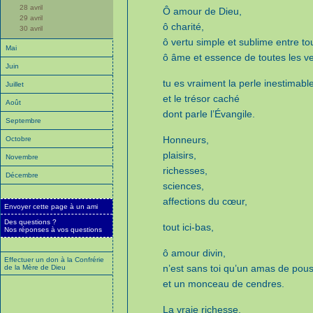
28 avril
Ô amour de Dieu,
29 avril
ô charité,
30 avril
ô vertu simple et sublime entre to
Mai
ô âme et essence de toutes les ve
Juin
tu es vraiment la perle inestimabl
Juillet
et le trésor caché
Août
dont parle l’Évangile.
Septembre
Honneurs,
Octobre
plaisirs,
Novembre
richesses,
Décembre
sciences,
affections du cœur,
Envoyer cette page à un ami
Des questions ?
tout ici-bas,
Nos réponses à vos questions
ô amour divin,
Effectuer un don à la Confrérie
n’est sans toi qu’un amas de pous
de la Mère de Dieu
et un monceau de cendres.
La vraie richesse,