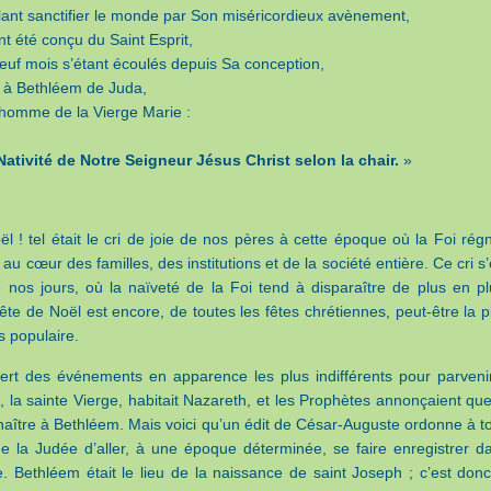
lant sanctifier le monde par Son miséricordieux avènement,
nt été conçu du Saint Esprit,
neuf mois s’étant écoulés depuis Sa conception,
t à Bethléem de Juda,
t homme de la Vierge Marie :
Nativité de Notre Seigneur Jésus Christ selon la chair.
»
ël ! tel était le cri de joie de nos pères à cette époque où la Foi régn
 au cœur des familles, des institutions et de la société entière. Ce cri s’
de nos jours, où la naïveté de la Foi tend à disparaître de plus en pl
ête de Noël est encore, de toutes les fêtes chrétiennes, peut-être la p
s populaire.
ert des événements en apparence les plus indifférents pour parveni
, la sainte Vierge, habitait Nazareth, et les Prophètes annonçaient que
naître à Bethléem. Mais voici qu’un édit de César-Auguste ordonne à t
de la Judée d’aller, à une époque déterminée, se faire enregistrer d
le. Bethléem était le lieu de la naissance de saint Joseph ; c’est donc