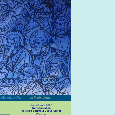
ette aujourd’hui
Le Martyrologe
|
|
Jeudi 6 août 2026
Transfiguration
de Notre Seigneur Jésus-Christ
e
2
classe