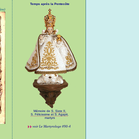
Temps après la Pentecôte
ère)
Mémoire de
S. Sixte II,
S. Félicissime et S. Agapit
,
martyrs
voir
Le Martyrologe
#90-4