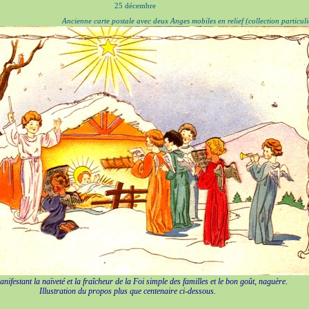
25 décembre
Ancienne carte postale avec deux Anges mobiles en relief (collection particuli
ifestant la naïveté et la fraîcheur de la Foi simple des familles et le bon goût, naguère.
Illustration du propos plus que centenaire ci-dessous.