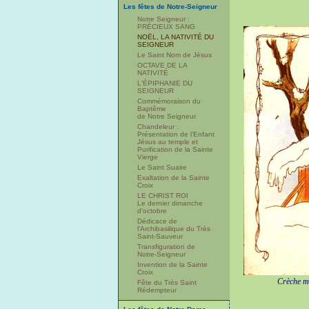
Les fêtes de Notre-Seigneur
Notre Seigneur :
PRÉCIEUX SANG
NOËL, LA NATIVITÉ DU
SEIGNEUR
Le Saint Nom de Jésus
OCTAVE DE LA
NATIVITÉ
L'ÉPIPHANIE DU
SEIGNEUR
Commémoraison du
Baptême
de Notre Seigneur
Chandeleur :
Présentation de l’Enfant
Jésus au temple et
Purification de la Sainte
Vierge
Le Saint Suaire
Exaltation de la Sainte
Croix
LE CHRIST ROI
Le dernier dimanche
d'octobre
Dédicace de
l'Archibasilique du Très
Saint-Sauveur
Transfiguration de
Notre-Seigneur
Invention de la Sainte
Croix
Crèche man
Fête du Très Saint
Rédempteur