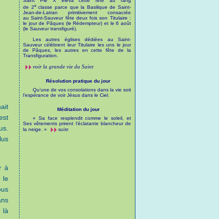
Saint Pie X éleva cette fête au rang
e
de 2
classe parce que la Basilique de Saint-
Jean-de-Latran primitivement consacrée
au Saint-Sauveur fête deux fois son Titulaire :
le jour de Pâques (le Rédempteur) et le 6 août
(le Sauveur transfiguré).
Les autres églises dédiées au Saint-
Sauveur célèbrent leur Titulaire les uns le jour
de Pâques, les autres en cette fête de la
Transfiguration.
voir la grande vie du Saint
Résolution pratique du jour
Qu’une de vos consolations dans la vie soit
l’espérance de voir Jésus dans le Ciel.
ait
Méditation du jour
est
« Sa face resplendit comme le soleil, et
Ses vêtements prirent l’éclatante blancheur de
us.
suite
la neige. »
lus
r à
 le
ous
ans
 là