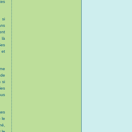
tes
 si
ans
ent
 là
Ses
 et
mme
 de
 si
ies
sus
ges
 le
né,
 le