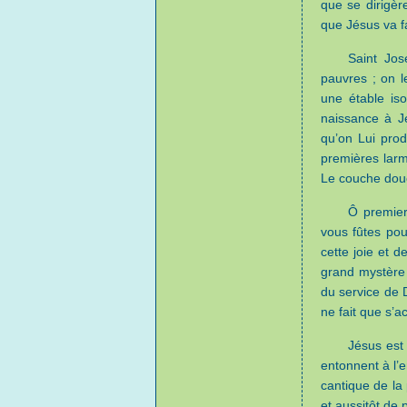
que se dirigèr
que Jésus va f
Saint Jos
pauvres ; on l
une étable is
naissance à Jé
qu’on Lui prod
premières larm
Le couche dou
Ô premier
vous fûtes pou
cette joie et d
grand mystère 
du service de 
ne fait que s’a
Jésus est 
entonnent à l’e
cantique de la
et aussitôt de 