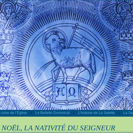
 crise de l’Église
Le Bulletin Dominical
L’histoire de La Salette
La Sal
|
|
|
NOËL, LA NATIVITÉ DU SEIGNEUR