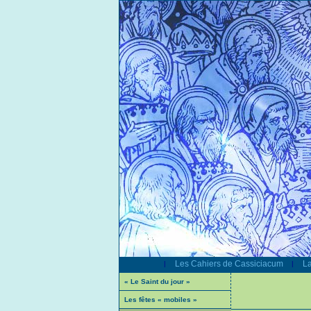
Les Cahiers de Cassiciacum
La
|
|
« Le Saint du jour »
Les fêtes « mobiles »