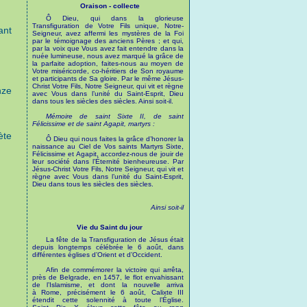
Oraison - collecte
Ô Dieu, qui dans la glorieuse
Transfiguration de Votre Fils unique, Notre-
ant
Seigneur, avez affermi les mystères de la Foi
par le témoignage des anciens Pères ; et qui,
par la voix que Vous avez fait entendre dans la
nuée lumineuse, nous avez marqué la grâce de
la parfaite adoption, faites-nous au moyen de
Votre miséricorde, co-héritiers de Son royaume
et participants de Sa gloire. Par le même Jésus-
Christ Votre Fils, Notre Seigneur, qui vit et règne
nze
avec Vous dans l’unité du Saint-Esprit, Dieu
dans tous les siècles des siècles. Ainsi soit-il.
Mémoire de saint Sixte II, de saint
Félicissime et de saint Agapit, martyrs :
ète
Ô Dieu qui nous faites la grâce d’honorer la
naissance au Ciel de Vos saints Martyrs Sixte,
Félicissime et Agapit, accordez-nous de jouir de
leur société dans l’Éternité bienheureuse. Par
Jésus-Christ Votre Fils, Notre Seigneur, qui vit et
règne avec Vous dans l’unité du Saint-Esprit,
Dieu dans tous les siècles des siècles.
Ainsi soit-il
Vie du Saint du jour
La fête de la Transfiguration de Jésus était
depuis longtemps célébrée le 6 août, dans
différentes églises d’Orient et d’Occident.
Afin de commémorer la victoire qui arrêta,
près de Belgrade, en 1457, le flot envahissant
de l’Islamisme, et dont la nouvelle arriva
à Rome, précisément le 6 août, Calixte III
étendit cette solennité à toute l’Église.