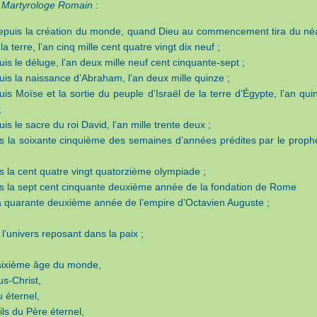
u
Martyrologe Romain
:
epuis la création du monde, quand Dieu au commencement tira du né
t la terre, l’an cinq mille cent quatre vingt dix neuf ;
is le déluge, l’an deux mille neuf cent cinquante-sept ;
uis la naissance d’Abraham, l’an deux mille quinze ;
uis Moïse et la sortie du peuple d’Israël de la terre d’Égypte, l’an qui
;
is le sacre du roi David, l’an mille trente deux ;
s la soixante cinquième des semaines d’années prédites par le proph
s la cent quatre vingt quatorzième olympiade ;
s la sept cent cinquante deuxième année de la fondation de Rome
la quarante deuxième année de l’empire d’Octavien Auguste ;
 l’univers reposant dans la paix ;
sixième âge du monde,
us-Christ,
 éternel,
ils du Père éternel,