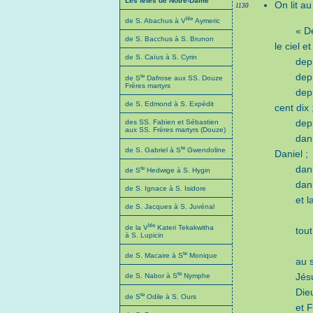
Les fêtes de Notre-Dame
On lit a
1130
ble
de S. Abachus à V
Aymeric
« D
de S. Bacchus à S. Brunon
le ciel e
de S. Caïus à S. Cyrin
depu
dep
te
de S
Dafrose aux SS. Douze
Frères martyrs
dep
de S. Edmond à S. Expédit
cent dix 
depu
des SS. Fabien et Sébastien
aux SS. Frères martyrs (Douze)
dan
te
de S. Gabriel à S
Gwendoline
Daniel ;
dan
te
de S
Hedwige à S. Hygin
dan
de S. Ignace à S. Isidore
et 
de S. Jacques à S. Juvénal
ble
de la V
Kateri Tekakwitha
tout
à S. Lupicin
te
de S. Macaire à S
Monique
au 
te
Jés
de S. Nabor à S
Nymphe
Dieu
te
de S
Odile à S. Ours
et F