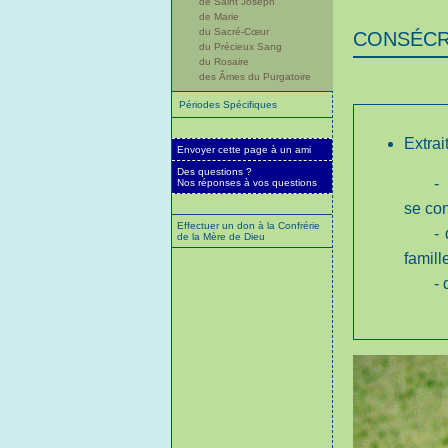
de Saint Joseph
de Marie
du Sacré-Cœur
CONSÉCRA
du Précieux Sang
du Rosaire
des Âmes du Purgatoire
Périodes Spécifiques
Extrai
Envoyer cette page à un ami
Des questions ?
-
Nos réponses à vos questions
se con
Effectuer un don à la Confrérie
-
de la Mère de Dieu
famille
- 