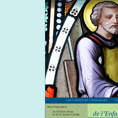
Les Cahiers de Cassiciacum
La
|
|
Mois Particuliers
de l’Enfa
de l’Enfant-Jésus
et de la Sainte Famille