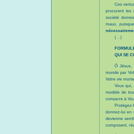
Ces vertu
procurent les 
société domest
maux, puisqu
nécessairemen
(…)
FORMULE
QUI SE 
Ô Jésus, 
monde par Votr
Votre vie mort
Vous qui, 
modèle de tout
consacre à Vou
Protégez-
donnez-lui en 
devienne sembl
composent, réu