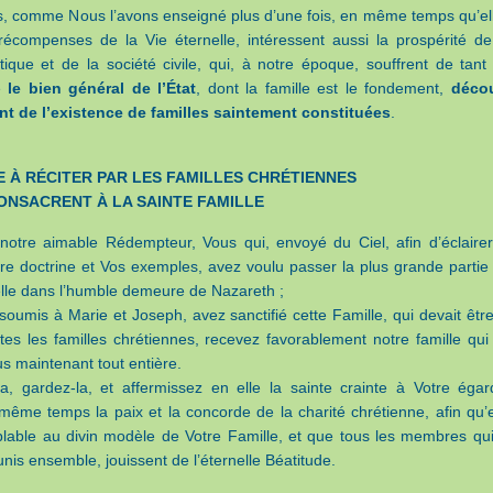
s, comme Nous l’avons enseigné plus d’une fois, en même temps qu’el
récompenses de la Vie éternelle, intéressent aussi la prospérité de
ique et de la société civile, qui, à notre époque, souffrent de tant
e
le bien général de l’État
, dont la famille est le fondement,
déco
t de l’existence de familles saintement constituées
.
 À RÉCITER PAR LES FAMILLES CHRÉTIENNES
CONSACRENT À LA SAINTE FAMILLE
notre aimable Rédempteur, Vous qui, envoyé du Ciel, afin d’éclairer
e doctrine et Vos exemples, avez voulu passer la plus grande partie
elle dans l’humble demeure de Nazareth ;
soumis à Marie et Joseph, avez sanctifié cette Famille, qui devait être
es les familles chrétiennes, recevez favorablement notre famille qui
s maintenant tout entière.
la, gardez-la, et affermissez en elle la sainte crainte à Votre égar
même temps la paix et la concorde de la charité chrétienne, afin qu’e
able au divin modèle de Votre Famille, et que tous les membres qui
nis ensemble, jouissent de l’éternelle Béatitude.