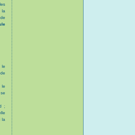
les
 la
 de
ule
 le
 de
 le
 se
d ;
lle
 la