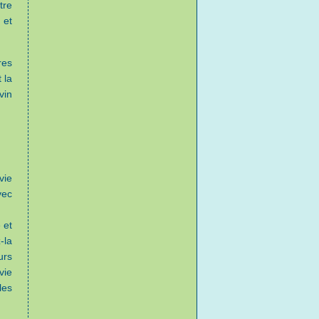
tre
 et
res
 la
vin
vie
vec
 et
-la
urs
vie
les