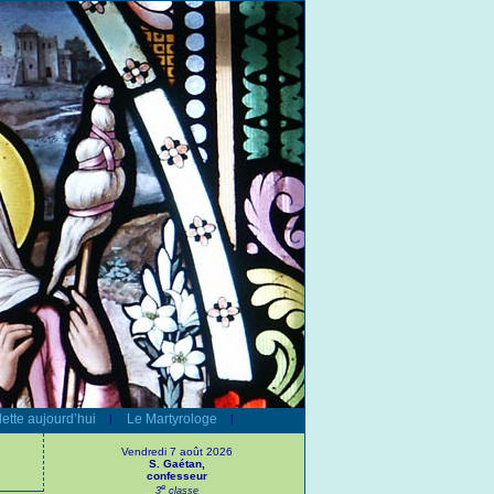
ette aujourd’hui
Le Martyrologe
|
|
Vendredi 7 août 2026
S. Gaétan,
confesseur
e
3
classe