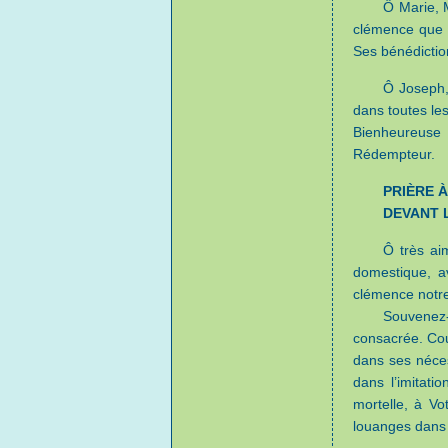
Ô Marie, M
clémence que J
Ses bénédictio
Ô Joseph,
dans toutes les
Bienheureuse 
Rédempteur.
PRIÈRE 
DEVANT L
Ô très ai
domestique, av
clémence notre 
Souvenez-V
consacrée. Couv
dans ses néces
dans l’imitati
mortelle, à Vo
louanges dans 