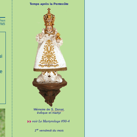
Temps après la Pentecôte
ésus
 JMS
i
te
Mémoire de
S. Donat
,
évêque et martyr
voir
Le Martyrologe
#90-4
er
1
vendredi du mois