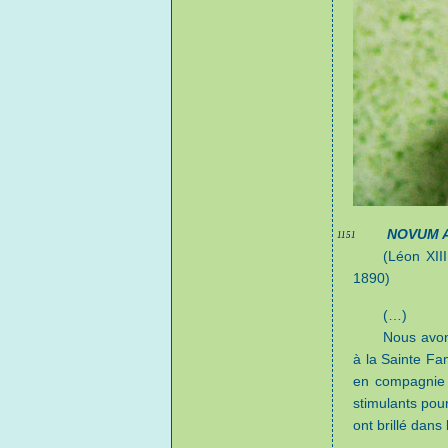
NOVUM 
1151
(Léon XII
1890)
(…)
Nous avon
à la Sainte Fa
en compagnie d
stimulants pour
ont brillé dans