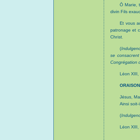
Ô Marie, 
divin Fils exau
Et vous a
patronage et c
Christ.
(
Indulgen
se consacrent
Congrégation d
Léon XIII,
ORAISON
Jésus, Ma
Ainsi soit-i
(
Indulgenc
Léon XIII,