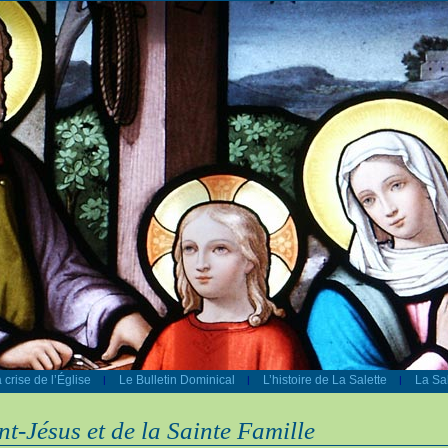
 crise de l’Église
Le Bulletin Dominical
L’histoire de La Salette
La Sal
|
|
|
nt-Jésus et de la Sainte Famille