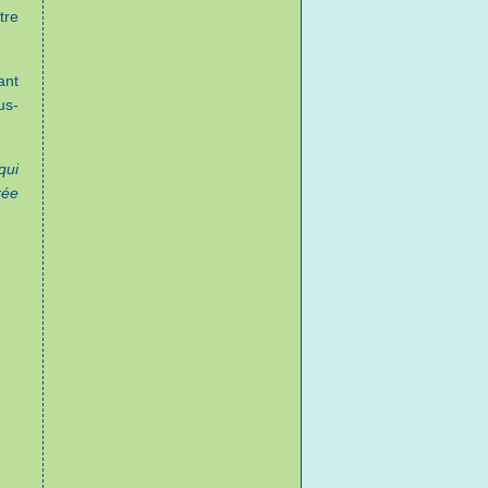
tre
ant
us-
qui
rée