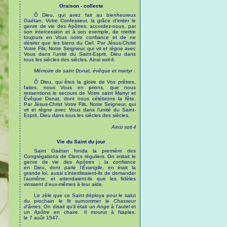
Oraison - collecte
Ô Dieu, qui avez fait au bienheureux
Gaétan, Votre Confesseur, la grâce d’imiter le
genre de vie des Apôtres, accordez-nous, par
son intercession et à son exemple, de mettre
toujours en Vous notre confiance et de ne
désirer que les biens du Ciel. Par Jésus-Christ
Votre Fils, Notre Seigneur, qui vit et règne avec
Vous dans l’unité du Saint-Esprit, Dieu dans
tous les siècles des siècles. Ainsi soit-il.
Mémoire de saint Donat, évêque et martyr :
Ô Dieu, qui êtes la gloire de Vos prêtres,
faites, nous Vous en prions, que nous
ressentions le secours de Votre saint Martyr et
Évêque Donat, dont nous célébrons la fête.
Par Jésus-Christ Votre Fils, Notre Seigneur, qui
vit et règne avec Vous dans l’unité du Saint-
Esprit, Dieu dans tous les siècles des siècles.
Ainsi soit-il
Vie du Saint du jour
Saint Gaétan fonda la première des
Congrégations de Clercs réguliers. On imitait le
genre de vie des Apôtres ; la confiance
en Dieu, dont parle l’
Évangile
, en était la
grande loi, aussi s’interdisaient-ils de demander
l’aumône, et attendaient-ils que les fidèles
vinssent d’eux-mêmes à leur aide.
Le zèle que ce Saint déploya pour le salut
du prochain le fit surnommer le
Chasseur
d’âmes
. On disait qu’il était un
Ange
à l’autel et
un
Apôtre
en chaire. Il mourut à Naples,
le 7 août 1547.