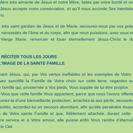
ère très aimante de Jésus et notre Mère, faites par votre bonté et vo
ésus accepte notre consécration, et qu’Il nous accorde Ses bienfaits
ns.
 très saint gardien de Jésus et de Marie, secourez-nous par vos priè
 nécessités de l’âme et du corps, afin que nous puissions, avec vous et
Vierge Marie, remercier et louer éternellement Jésus-Christ le di
À RÉCITER TOUS LES JOURS
’IMAGE DE LA SAINTE FAMILLE
mant Jésus, qui, par Vos vertus ineffables et les exemples de Votre 
ez sanctifié la Famille de Votre choix sur cette terre, regardez a
famille qui, prosternée à Vos pieds, Vous supplie de lui être propice.
ous que cette famille Vous appartient, parce que nous l’avons offerte
rez-la d’une bienveillante protection, arrachez-la aux périls, secourez
sités, accordez-lui un secours abondant, afin qu’elle persévère toujo
on de Votre sainte Famille et que, fidèlement attachée, durant cette 
tre service et à Votre amour, elle puisse enfin Vous rendre d’éternel
le Ciel.