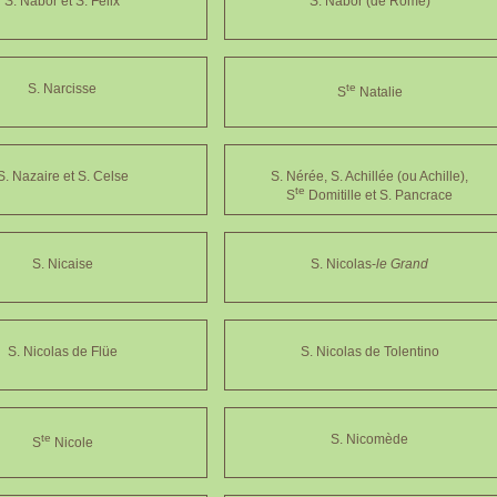
S. Nabor et S. Félix
S. Nabor (de Rome)
S. Narcisse
te
S
Natalie
S. Nazaire et S. Celse
S. Nérée, S. Achillée (ou Achille),
te
S
Domitille et S. Pancrace
S. Nicaise
S. Nicolas-
le Grand
S. Nicolas de Flüe
S. Nicolas de Tolentino
te
S. Nicomède
S
Nicole