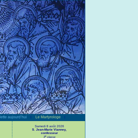
ette aujourd’hui
Le Martyrologe
|
|
Samedi 8 août 2026
S. Jean-Marie Vianney,
confesseur
e
3
classe