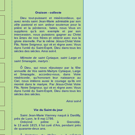
Oraison - collecte
Dieu tout-puissant et miséricordieux, qui
avez rendu saint Jean-Marie admirable par son
zèle pastoral et son ardeur soutenue pour la
prière et la pénitence, faites, nous Vous en
supplions qu’à son exemple et par son
intercession, nous puissions gagner au Christ
les âmes de nos frères et obtenir avec eux la
gloire éternelle. Par le même Jésus-Christ Votre
Fils, Notre Seigneur, qui vit et règne avec Vous
dans l’unité du Saint-Esprit, Dieu dans tous les
siècles des siècles. Ainsi soit-il.
Mémoire de saint Cyriaque, saint Large et
saint Smaragde, martyrs :
Ô Dieu, qui nous réjouissez par la fête
annuelle de Vos saints Martyrs Cyriaque, Large
et Smaragde, accordez-nous, dans Votre
miséricorde, qu’honorant leur naissance au
Ciel, nous imitions aussi le courage qu’ils ont
montré dans le martyre. Par Jésus-Christ Votre
Fils, Notre Seigneur, qui vit et règne avec Vous
dans l’unité du Saint-Esprit, Dieu dans tous les
siècles des siècles.
Ainsi soit-il
Vie du Saint du jour
Saint Jean-Marie Vianney naquit à Dardilly,
près de Lyon, le 8 mai 1786.
Ordonné prêtre à Grenoble,
le 13 août 1815, il fut curé d’Ars, pendant près
de quarante-deux ans.