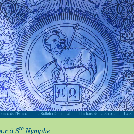
 crise de l’Église
Le Bulletin Dominical
L’histoire de La Salette
La Sal
|
|
|
te
bor à S
Nymphe