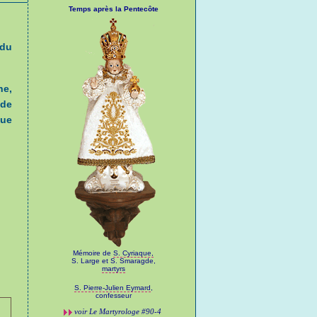
Temps après la Pentecôte
 du
e,
de
que
Mémoire de
S. Cyriaque,
S. Large et S. Smaragde,
martyrs
S. Pierre-Julien Eymard
,
confesseur
voir
Le Martyrologe
#90-4