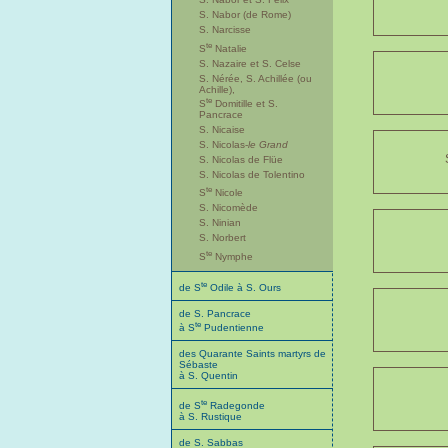
S. Nabor (de Rome)
S. Narcisse
te
S
Natalie
S. Nazaire et S. Celse
S. Nérée, S. Achillée (ou
Achille),
te
S
Domitille et S.
Pancrace
S. Nicaise
S. Nicolas-
le Grand
S. Nicolas de Flüe
S. Nicolas de Tolentino
te
S
Nicole
S. Nicomède
S. Ninian
S. Norbert
te
S
Nymphe
te
de S
Odile à S. Ours
de S. Pancrace
te
à S
Pudentienne
des Quarante Saints martyrs de
Sébaste
à S. Quentin
te
de S
Radegonde
à S. Rustique
de S. Sabbas