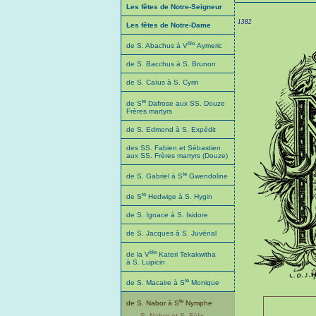
Les fêtes de Notre-Seigneur
1382
Les fêtes de Notre-Dame
ble
de S. Abachus à V
Aymeric
de S. Bacchus à S. Brunon
de S. Caïus à S. Cyrin
te
de S
Dafrose aux SS. Douze
Frères martyrs
de S. Edmond à S. Expédit
des SS. Fabien et Sébastien
aux SS. Frères martyrs (Douze)
te
de S. Gabriel à S
Gwendoline
te
de S
Hedwige à S. Hygin
de S. Ignace à S. Isidore
de S. Jacques à S. Juvénal
ble
de la V
Kateri Tekakwitha
à S. Lupicin
te
de S. Macaire à S
Monique
te
de S. Nabor à S
Nymphe
S. Nabor et S. Félix