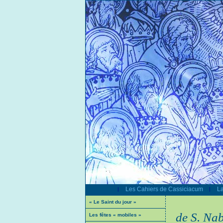
Les Cahiers de Cassiciacum
La
|
|
« Le Saint du jour »
de S. Na
Les fêtes « mobiles »