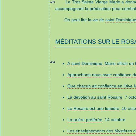
La Très Sainte Vierge Marie a don
639
accompagnant la prédication pour combatt
On peut lire la vie de
saint Dominiqu
MÉDITATIONS SUR LE ROS
858
À saint Dominique, Marie offrait un
Approchons-nous avec confiance de
Que chacun ait confiance en l’
Ave 
La dévotion au saint Rosaire
, 7 oct
Le Rosaire est une lumière
, 10 oct
La prière préférée
, 14 octobre.
Les enseignements des Mystères d