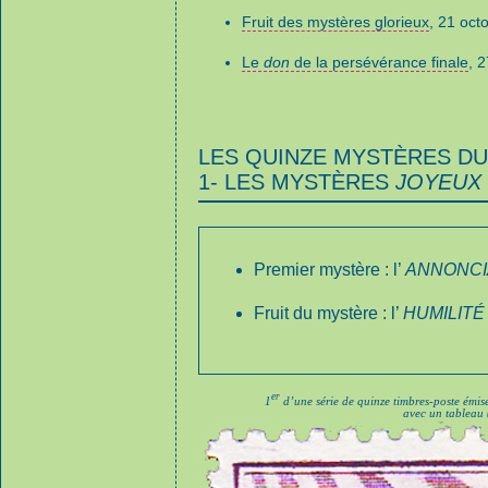
Fruit des mystères glorieux
, 21 oct
Le
don
de la persévérance finale
, 
LES QUINZE MYSTÈRES DU
1- LES MYSTÈRES
JOYEUX
Premier mystère : l’
ANNONCI
Fruit du mystère : l’
HUMILITÉ
er
1
d’une série de quinze timbres-poste émis
avec un tableau 