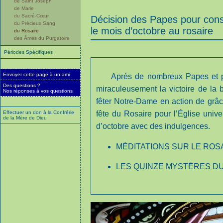
de Saint Joseph
de Marie
du Sacré-Cœur
Décision des Papes pour con
du Précieux Sang
le mois d’octobre au rosaire
du Rosaire
des Âmes du Purgatoire
Périodes Spécifiques
Envoyer cette page à un ami
Après de nombreux Papes et p
Des questions ?
miraculeusement la victoire de la 
Nos réponses à vos questions
fêter Notre-Dame en action de grâce
Effectuer un don à la Confrérie
fête du Rosaire pour l’Église univ
de la Mère de Dieu
d’octobre avec des indulgences.
MÉDITATIONS SUR LE ROS
LES QUINZE MYSTÈRES D