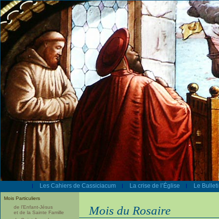
Les Cahiers de Cassiciacum
La crise de l’Église
Le Bullet
|
|
|
Mois Particuliers
Mois du Rosaire
de l’Enfant-Jésus
et de la Sainte Famille