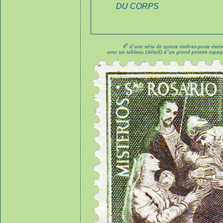
DU CORPS
e
4
d’une série de quinze timbres-poste émis
avec un tableau (détail) d’un grand peintre esp