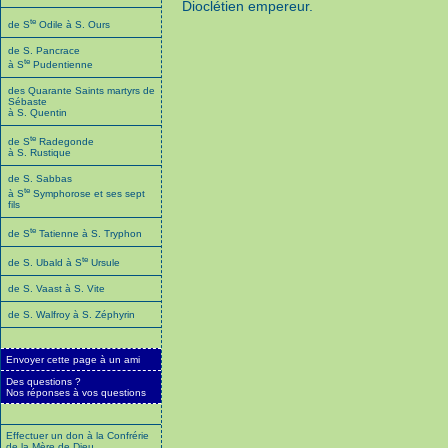
Dioclétien empereur.
te
de S
Odile à S. Ours
de S. Pancrace
te
à S
Pudentienne
des Quarante Saints martyrs de
Sébaste
à S. Quentin
te
de S
Radegonde
à S. Rustique
de S. Sabbas
te
à S
Symphorose et ses sept
fils
te
de S
Tatienne à S. Tryphon
te
de S. Ubald à S
Ursule
de S. Vaast à S. Vite
de S. Walfroy à S. Zéphyrin
Envoyer cette page à un ami
Des questions ?
Nos réponses à vos questions
Effectuer un don à la Confrérie
de la Mère de Dieu