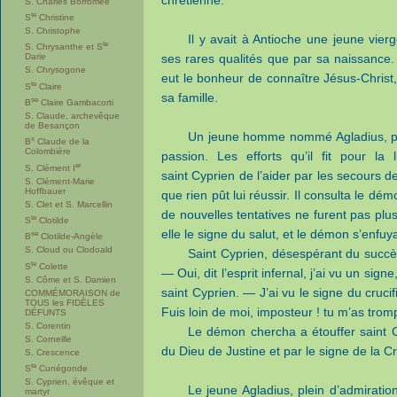
chrétienne.
S. Charles Borromée
te
S
Christine
S. Christophe
Il y avait à Antioche une jeune vie
te
S. Chrysanthe et S
Darie
ses rares qualités que par sa naissance. 
S. Chrysogone
eut le bonheur de connaître Jésus-Christ, 
te
S
Claire
sa famille.
se
B
Claire Gambacorti
S. Claude, archevêque
de Besançon
Un jeune homme nommé Agladius, païe
x
B
Claude de la
Colombière
passion. Les efforts qu’il fit pour la l
er
S. Clément I
saint Cyprien de l’aider par les secours 
S. Clément-Marie
Hoffbauer
que rien pût lui réussir. Il consulta le démo
S. Clet et S. Marcellin
de nouvelles tentatives ne furent pas plus 
te
S
Clotilde
elle le signe du salut, et le démon s’enfuy
se
B
Clotilde-Angèle
S. Cloud ou Clodoald
Saint Cyprien, désespérant du succès
te
S
Colette
— Oui, dit l’esprit infernal, j’ai vu un sign
S. Côme et S. Damien
saint Cyprien. — J’ai vu le signe du cruci
COMMÉMORAISON de
TOUS les FIDÈLES
Fuis loin de moi, imposteur ! tu m’as tro
DÉFUNTS
S. Corentin
Le démon chercha a étouffer saint Cyp
S. Corneille
du Dieu de Justine et par le signe de la Cr
S. Crescence
te
S
Cunégonde
S. Cyprien, évêque et
Le jeune Agladius, plein d’admiration 
martyr