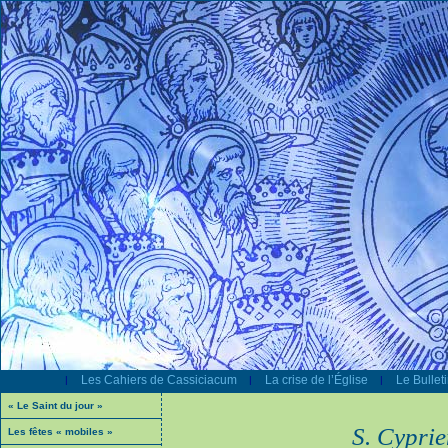
Les Cahiers de Cassiciacum
La crise de l’Église
Le Bullet
|
|
|
« Le Saint du jour »
S. Cyprie
Les fêtes « mobiles »