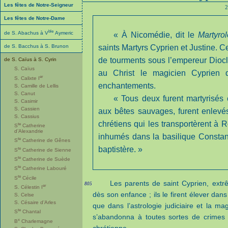
Les fêtes de Notre-Seigneur
2
Les fêtes de Notre-Dame
ble
de S. Abachus à V
Aymeric
« À Nicomédie, dit le
Martyro
de S. Bacchus à S. Brunon
saints Martyrs Cyprien et Justine. 
de tourments sous l’empereur Dioclé
de S. Caïus à S. Cyrin
S. Caïus
au Christ le magicien Cyprien q
er
S. Calixte I
enchantements.
S. Camille de Lellis
S. Canut
« Tous deux furent martyrisés
S. Casimir
S. Cassien
aux bêtes sauvages, furent enlevés
S. Cassius
chrétiens qui les transportèrent à 
te
S
Catherine
d’Alexandrie
inhumés dans la basilique Constant
te
S
Catherine de Gênes
te
baptistère. »
S
Catherine de Sienne
te
S
Catherine de Suède
te
S
Catherine Labouré
te
S
Cécile
Les parents de saint Cyprien, ext
805
er
S. Célestin I
dès son enfance ; ils le firent élever da
S. Celse
S. Césaire d’Arles
que dans l’astrologie judiciaire et la m
te
S
Chantal
s’abandonna à toutes sortes de crimes 
x
B
Charlemagne