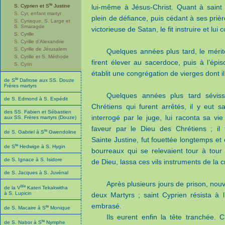
te
S. Cyprien et S
Justine
lui-même à Jésus-Christ. Quant à saint C
S. Cyr, enfant martyr
plein de défiance, puis cédant à ses priè
S. Cyriaque, S. Large et
S. Smaragde
victorieuse de Satan, le fit instruire et lui
S. Cyrille
S. Cyrille d’Alexandrie
S. Cyrille de Jérusalem
Quelques années plus tard, le mérite
S. Cyrille et S. Méthode
firent élever au sacerdoce, puis à l’épis
S. Cyrin
établit une congrégation de vierges dont il 
te
de S
Dafrose aux SS. Douze
Frères martyrs
Quelques années plus tard sévissa
de S. Edmond à S. Expédit
Chrétiens qui furent arrêtés, il y eut s
des SS. Fabien et Sébastien
interrogé par le juge, lui raconta sa v
aux SS. Frères martyrs (Douze)
faveur par le Dieu des Chrétiens ; il 
te
de S. Gabriel à S
Gwendoline
Sainte Justine, fut fouettée longtemps et
te
de S
Hedwige à S. Hygin
bourreaux qui se relevaient tour à tour 
de S. Ignace à S. Isidore
de Dieu, lassa ces vils instruments de la 
de S. Jacques à S. Juvénal
Après plusieurs jours de prison, nou
ble
de la V
Kateri Tekakwitha
à S. Lupicin
deux Martyrs ; saint Cyprien résista à l
embrasé.
te
de S. Macaire à S
Monique
Ils eurent enfin la tête tranchée. C
te
de S. Nabor à S
Nymphe