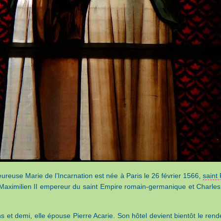
ureuse Marie de l’Incarnation est née à Paris le 26 février 1566,
saint 
Maximilien II empereur du saint Empire romain-germanique et Charles
s et demi, elle épouse Pierre Acarie. Son hôtel devient bientôt le rend