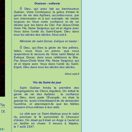
Oraison - collecte
Ô Dieu, qui avez fait au bienheureux
Gaétan, Votre Confesseur, la grâce d’imiter le
genre de vie des Apôtres, accordez-nous, par
son intercession et à son exemple, de mettre
toujours en Vous notre confiance et de ne
désirer que les biens du Ciel. Par Jésus-Christ
Votre Fils, Notre Seigneur, qui vit et règne avec
Vous dans l’unité du Saint-Esprit, Dieu dans
tous les siècles des siècles. Ainsi soit-il.
Mémoire de saint Donat, évêque et martyr :
Ô Dieu, qui êtes la gloire de Vos prêtres,
faites, nous Vous en prions, que nous
ressentions le secours de Votre saint Martyr et
Évêque Donat, dont nous célébrons la fête.
Par Jésus-Christ Votre Fils, Notre Seigneur, qui
vit et règne avec Vous dans l’unité du Saint-
Esprit, Dieu dans tous les siècles des siècles.
Ainsi soit-il
Vie du Saint du jour
Saint Gaétan fonda la première des
Congrégations de Clercs réguliers. On imitait le
genre de vie des Apôtres ; la confiance
en Dieu, dont parle l’
Évangile
, en était la
grande loi, aussi s’interdisaient-ils de demander
l’aumône, et attendaient-ils que les fidèles
Pie
vinssent d’eux-mêmes à leur aide.
 IX
Le zèle que ce Saint déploya pour le salut
du prochain le fit surnommer le
Chasseur
d’âmes
. On disait qu’il était un
Ange
à l’autel et
un
Apôtre
en chaire. Il mourut à Naples,
le 7 août 1547.
ez-