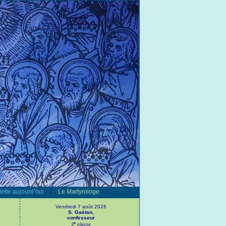
ette aujourd’hui
Le Martyrologe
|
|
Vendredi 7 août 2026
S. Gaétan,
confesseur
e
3
classe