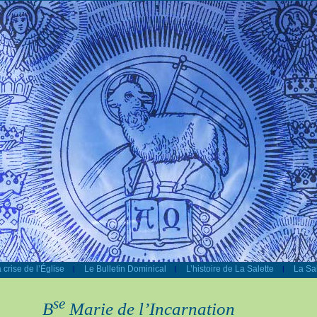
 crise de l’Église
Le Bulletin Dominical
L’histoire de La Salette
La Sal
|
|
|
se
B
Marie de l’Incarnation