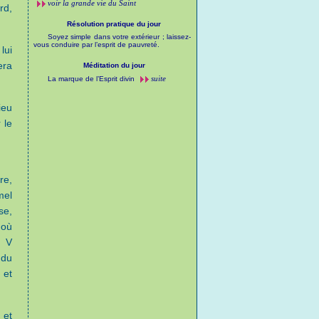
voir la grande vie du Saint
rd,
Résolution pratique du jour
Soyez simple dans votre extérieur ; laissez-
vous conduire par l’esprit de pauvreté.
lui
era
Méditation du jour
suite
La marque de l’Esprit divin
ieu
 le
re,
mel
se,
 où
l V
 du
 et
 et