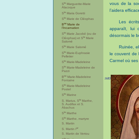
vous de la soc
te
S
Marguerite-Marie
Alacoque
l’aidera effica
te
S
Maria Goretti
te
S
Marie de Cléophas
Les écri
se
B
Marie de
l’Incarnation
apparaît, lui
te
S
Marie Jacobé (ou de
désormais le bu
te
Cléophas) et S
Marie
Salomé
te
Ruinée, el
S
Marie Salomé
te
S
Marie-Euphrasie
le couvent de 
Pelletier
Carmel où ses tr
te
S
Marie-Madeleine
te
S
Marie-Madeleine de
Pazzi
se
B
Marie-Madeleine
1683
Fontaine
te
S
Marie-Madeleine
Postel
te
S
Marine
te
S. Marius, S
Marthe,
S. Audifax et S.
Abachus
te
S
Marthe
te
S
Marthe, martyre
S. Martin
er
S. Martin I
S. Martin de Vertou
te