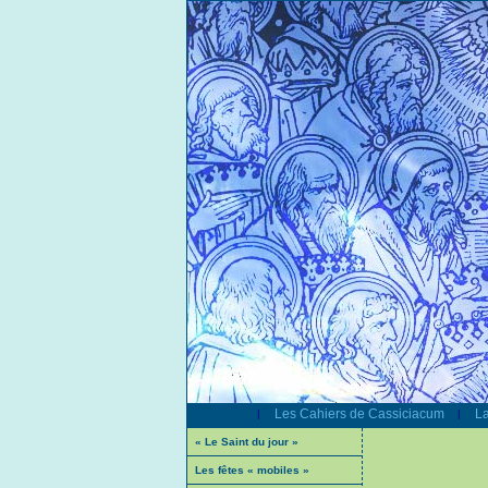
Les Cahiers de Cassiciacum
La
|
|
« Le Saint du jour »
Les fêtes « mobiles »