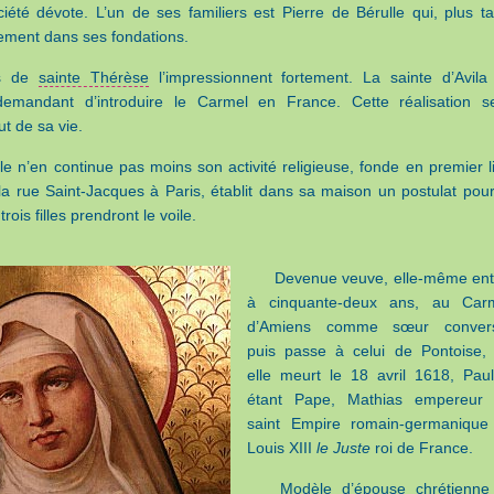
iété dévote. L’un de ses familiers est Pierre de Bérulle qui, plus ta
cement dans ses fondations.
ts de
sainte Thérèse
l’impressionnent fortement. La sainte d’Avila 
 demandant d’introduire le Carmel en France. Cette réalisation s
t de sa vie.
le n’en continue pas moins son activité religieuse, fonde en premier l
la rue Saint-Jacques à Paris, établit dans sa maison un postulat pour
ois filles prendront le voile.
Devenue veuve, elle-même ent
à cinquante-deux ans, au Car
d’Amiens comme sœur conver
puis passe à celui de Pontoise,
elle meurt le 18 avril 1618, Pau
étant Pape, Mathias empereur
saint Empire romain-germanique
Louis XIII
le Juste
roi de France.
Modèle d’épouse chrétienne