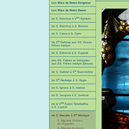
Les fêtes de Notre-Seigneur
Les fêtes de Notre-Dame
ble
de S. Abachus à V
Aymeric
de S. Bacchus à S. Brunon
de S. Caïus à S. Cyrin
te
de S
Dafrose aux SS. Douze
Frères martyrs
de S. Edmond à S. Expédit
des SS. Fabien et Sébastien
aux SS. Frères martyrs (Douze)
te
de S. Gabriel à S
Gwendoline
te
de S
Hedwige à S. Hygin
de S. Ignace à S. Isidore
de S. Jacques à S. Juvénal
ble
de la V
Kateri Tekakwitha
à S. Lupicin
te
de S. Macaire à S
Monique
S. Macaire
l’Ancien
,
dit
l’Égyptien
S. Macaire
le Jeune