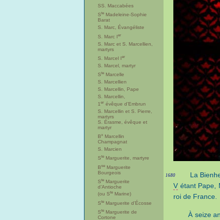
SS. Maccabées
te
S
Madeleine-Sophie
Barat
S. Marc, Évangéliste
er
S. Marc I
S. Marc et S. Marcellien,
martyrs
er
S. Marcel I
S. Marcel, martyr
te
S
Marcelle
S. Marcellien
S. Marcellin, Pape
S. Marcellin,
er
1
évêque d’Embrun
S. Marcellin et S. Pierre,
martyrs
S. Érasme, évêque et
martyr
x
B
Marcellin
Champagnat
S. Marcien
te
S
Marguerite, martyre
se
B
Marguerite
Bourgeois
La Bienhe
1680
te
S
Marguerite
V
étant Pape, 
d’Antioche
te
(ou S
Marine)
roi de France.
te
S
Marguerite d’Écosse
te
S
Marguerite de
À seize an
Cortone