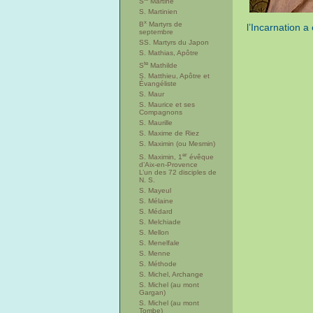
S
Martine
S. Martinien
x
B
Martyrs de
l’Incarnation a
septembre
SS. Martyrs du Japon
S. Mathias, Apôtre
te
S
Mathilde
S. Matthieu, Apôtre et
Évangéliste
S. Maur
S. Maurice et ses
Compagnons
S. Maurille
S. Maxime de Riez
S. Maximin (ou Mesmin)
er
S. Maximin, 1
évêque
d’Aix-en-Provence
L’un des 72 disciples de
N. S.
S. Mayeul
S. Mélaine
S. Médard
S. Melchiade
S. Mellon
S. Menelfale
S. Menne
S. Méthode
S. Michel, Archange
S. Michel (au mont
Gargan)
S. Michel (au mont
Tombe)