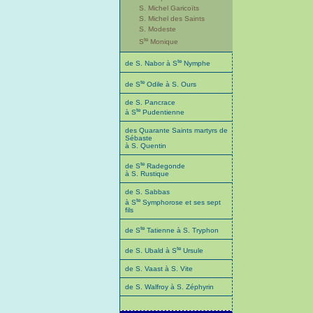
S. Michel Garicoïts
S. Michel des Saints
S. Modeste
te
S
Monique
te
de S. Nabor à S
Nymphe
te
de S
Odile à S. Ours
de S. Pancrace
te
à S
Pudentienne
des Quarante Saints martyrs de
Sébaste
à S. Quentin
te
de S
Radegonde
à S. Rustique
de S. Sabbas
te
à S
Symphorose et ses sept
fils
te
de S
Tatienne à S. Tryphon
te
de S. Ubald à S
Ursule
de S. Vaast à S. Vite
de S. Walfroy à S. Zéphyrin