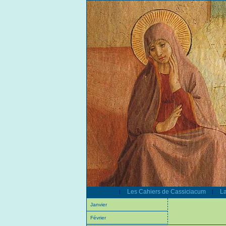
Les Cahiers de Cassiciacum
La
|
|
Janvier
Février