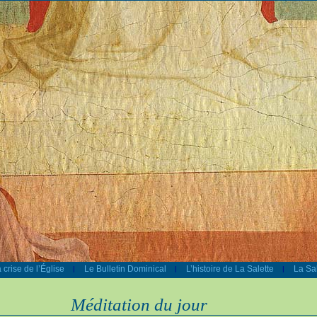
 crise de l’Église
Le Bulletin Dominical
L’histoire de La Salette
La Sal
|
|
|
Méditation du jour