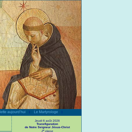
ette aujourd’hui
Le Martyrologe
|
|
Jeudi 6 août 2026
Transfiguration
de Notre Seigneur Jésus-Christ
e
2
classe