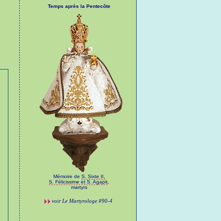
Temps après la Pentecôte
Mémoire de
S. Sixte II,
S. Félicissime et S. Agapit
,
martyrs
voir
Le Martyrologe
#90-4