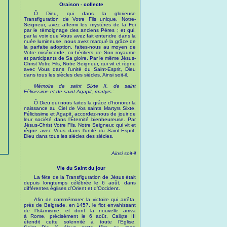
Oraison - collecte
Ô Dieu, qui dans la glorieuse
Transfiguration de Votre Fils unique, Notre-
Seigneur, avez affermi les mystères de la Foi
par le témoignage des anciens Pères ; et qui,
par la voix que Vous avez fait entendre dans la
nuée lumineuse, nous avez marqué la grâce de
la parfaite adoption, faites-nous au moyen de
Votre miséricorde, co-héritiers de Son royaume
et participants de Sa gloire. Par le même Jésus-
Christ Votre Fils, Notre Seigneur, qui vit et règne
avec Vous dans l’unité du Saint-Esprit, Dieu
dans tous les siècles des siècles. Ainsi soit-il.
Mémoire de saint Sixte II, de saint
Félicissime et de saint Agapit, martyrs :
Ô Dieu qui nous faites la grâce d’honorer la
naissance au Ciel de Vos saints Martyrs Sixte,
Félicissime et Agapit, accordez-nous de jouir de
leur société dans l’Éternité bienheureuse. Par
Jésus-Christ Votre Fils, Notre Seigneur, qui vit et
règne avec Vous dans l’unité du Saint-Esprit,
Dieu dans tous les siècles des siècles.
Ainsi soit-il
Vie du Saint du jour
La fête de la Transfiguration de Jésus était
depuis longtemps célébrée le 6 août, dans
différentes églises d’Orient et d’Occident.
Afin de commémorer la victoire qui arrêta,
près de Belgrade, en 1457, le flot envahissant
de l’Islamisme, et dont la nouvelle arriva
à Rome, précisément le 6 août, Calixte III
étendit cette solennité à toute l’Église.