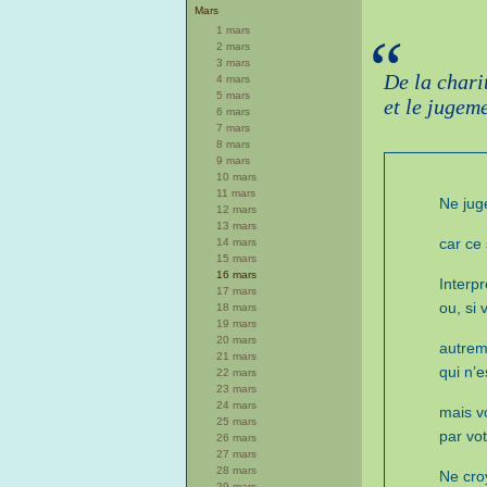
Mars
1 mars
“
2 mars
3 mars
De la chari
4 mars
5 mars
et le jugem
6 mars
7 mars
8 mars
9 mars
10 mars
11 mars
Ne jug
12 mars
13 mars
car ce 
14 mars
15 mars
16 mars
Interp
17 mars
ou, si 
18 mars
19 mars
20 mars
autreme
21 mars
qui n’e
22 mars
23 mars
24 mars
mais v
25 mars
par vot
26 mars
27 mars
28 mars
Ne cro
29 mars