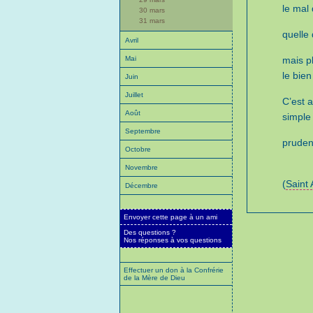
le mal
30 mars
31 mars
quelle 
Avril
Mai
mais pl
le bien
Juin
Juillet
C’est 
Août
simple
Septembre
pruden
Octobre
Novembre
(
Saint
Décembre
Envoyer cette page à un ami
Des questions ?
Nos réponses à vos questions
Effectuer un don à la Confrérie
de la Mère de Dieu