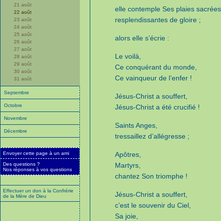
21 août
elle contemple Ses plaies sacrées
22 août
resplendissantes de gloire ;
23 août
24 août
25 août
alors elle s’écrie :
26 août
27 août
Le voilà,
28 août
29 août
Ce conquérant du monde,
30 août
Ce vainqueur de l’enfer !
31 août
Septembre
Jésus-Christ a souffert,
Octobre
Jésus-Christ a été crucifié !
Novembre
Saints Anges,
Décembre
tressaillez d’allégresse ;
Envoyer cette page à un ami
Apôtres,
Des questions ?
Martyrs,
Nos réponses à vos questions
chantez Son triomphe !
Effectuer un don à la Confrérie
Jésus-Christ a souffert,
de la Mère de Dieu
c’est le souvenir du Ciel,
Sa joie,