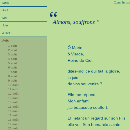
Cœur Immacu
Mars
“
Avril
Mai
Aimons, souffrons ”
Juin
Juillet
Août
1 août
Ô Marie,
2 août
ô Vierge,
3 août
4 août
Reine du Ciel,
5 août
6 août
dites-moi ce qui fait la gloire,
7 août
8 août
la joie
9 août
de vos souvenirs ?
10 août
11 août
12 août
Elle me répond :
13 août
Mon enfant,
14 août
15 août
j’ai beaucoup souffert.
16 août
17 août
Et, jetant un regard sur son Fils,
18 août
elle voit Son humanité sainte,
19 août
20 août