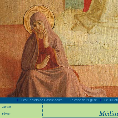
Les Cahiers de Cassiciacum
La crise de l’Église
Le Bullet
|
|
|
Janvier
Médita
Février