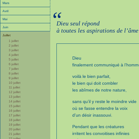
Mars
“
Avril
Mai
Dieu seul répond
Juin
à toutes les aspirations de l’âme
Juillet
1 juillet
2 juillet
3 juillet
4 juillet
Dieu
5 juillet
6 juillet
finalement communiqué à l’homm
7 juillet
8 juillet
voilà le bien parfait,
9 juillet
le bien qui doit combler
10 juillet
11 juillet
les abîmes de notre nature,
12 juillet
13 juillet
sans qu’il y reste le moindre vide
14 juillet
15 juillet
où se fasse entendre la voix
16 juillet
d’un désir inassouvi.
17 juillet
18 juillet
19 juillet
Pendant que les créatures
20 juillet
irritent les convoitises infinies
21 juillet
22 juillet