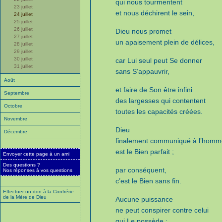
qui nous tourmentent
23 juillet
et nous déchirent le sein,
24 juillet
25 juillet
26 juillet
Dieu nous promet
27 juillet
un apaisement plein de délices,
28 juillet
29 juillet
30 juillet
car Lui seul peut Se donner
31 juillet
sans S’appauvrir,
Août
et faire de Son être infini
Septembre
des largesses qui contentent
Octobre
toutes les capacités créées.
Novembre
Dieu
Décembre
finalement communiqué à l’homm
est le Bien parfait ;
Envoyer cette page à un ami
Des questions ?
par conséquent,
Nos réponses à vos questions
c’est le Bien sans fin.
Effectuer un don à la Confrérie
de la Mère de Dieu
Aucune puissance
ne peut conspirer contre celui
qui Le possède ;