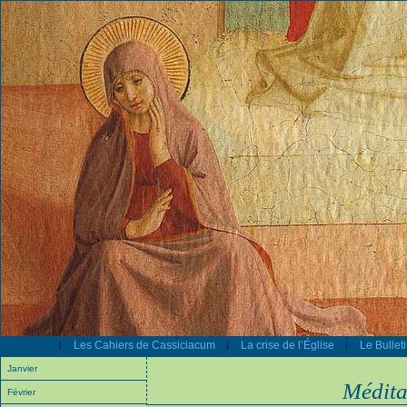
Les Cahiers de Cassiciacum
La crise de l’Église
Le Bullet
|
|
|
Janvier
Médita
Février