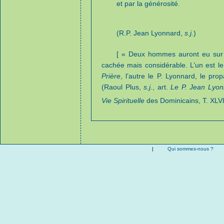
et par la générosité.
(R.P. Jean Lyonnard,
s.j.
)
[ « Deux hommes auront eu sur l
cachée mais considérable. L’un est le P
Prière
, l’autre le P. Lyonnard, le prop
(Raoul Plus,
s.j.
, art.
Le P. Jean Lyon
Vie Spirituelle
des Dominicains, T. XLVII
|
Qui sommes-nous ?