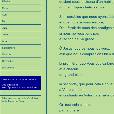
devient sous le ciseau d’un habile
Février
un magnifique chef-d’œuvre.
Mars
Avril
Si misérables que nous ayons été
Mai
et que nous soyons encore,
Dieu ferait de nous des prodiges 
Juin
si nous ne résistions pas
Juillet
à l’action de Sa grâce.
Août
Septembre
Ô Jésus, ouvrez-nous les yeux,
afin que nous comprenions bien d
Octobre
Novembre
la première, que Vous voulez faire
Décembre
et à chacun
un grand bien ;
Envoyer cette page à un ami
la seconde, que pour cela il nous 
Des questions ?
Nos réponses à vos questions
à Votre conduite
et confiants en Votre paternelle di
Effectuer un don à la Confrérie
de la Mère de Dieu
Or, tout cela s’obtient
par la prière