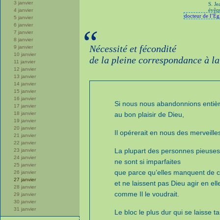
3 janvier
S. J
évêqu
4 janvier
docteur de l’Égl
5 janvier
6 janvier
“
7 janvier
8 janvier
Nécessité et fécondité
9 janvier
10 janvier
de la pleine correspondance à la
11 janvier
12 janvier
13 janvier
14 janvier
15 janvier
16 janvier
Si nous nous abandonnions entiè
17 janvier
18 janvier
au bon plaisir de Dieu,
19 janvier
20 janvier
Il opérerait en nous des merveille
21 janvier
22 janvier
La plupart des personnes pieuses
23 janvier
24 janvier
ne sont si imparfaites
25 janvier
que parce qu’elles manquent de 
26 janvier
27 janvier
et ne laissent pas Dieu agir en ell
28 janvier
comme Il le voudrait.
29 janvier
30 janvier
31 janvier
Le bloc le plus dur qui se laisse tai