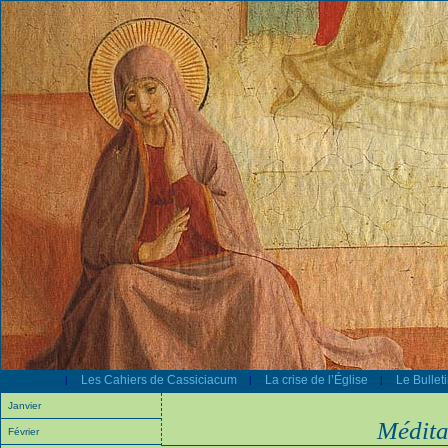
Les Cahiers de Cassiciacum
La crise de l’Église
Le Bullet
|
|
|
Janvier
Médita
Février