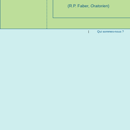
(R.P. Faber,
Oratorien
)
|
Qui sommes-nous ?