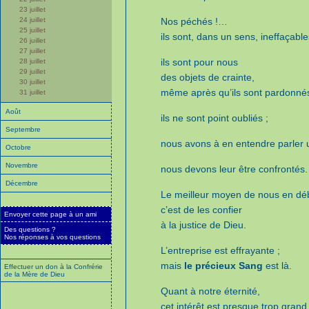
23 juillet
24 juillet
Nos péchés !…
25 juillet
ils sont, dans un sens, ineffaçable
26 juillet
27 juillet
ils sont pour nous
28 juillet
29 juillet
des objets de crainte,
30 juillet
même après qu’ils sont pardonnés
31 juillet
Août
ils ne sont point oubliés ;
Septembre
nous avons à en entendre parler u
Octobre
Novembre
nous devons leur être confrontés.
Décembre
Le meilleur moyen de nous en dé
c’est de les confier
Envoyer cette page à un ami
à la justice de Dieu.
Des questions ?
Nos réponses à vos questions
L’entreprise est effrayante ;
mais
le précieux Sang
est là.
Effectuer un don à la Confrérie
de la Mère de Dieu
Quant à notre éternité,
cet intérêt est presque trop grand