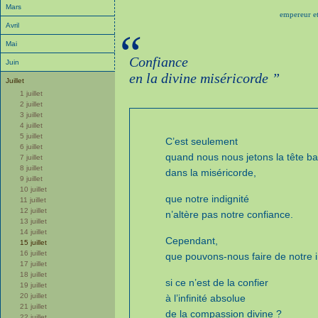
Mars
empereur et
Avril
“
Mai
Confiance
Juin
en la divine miséricorde ”
Juillet
1 juillet
2 juillet
3 juillet
4 juillet
5 juillet
C’est seulement
6 juillet
quand nous nous jetons la tête b
7 juillet
8 juillet
dans la miséricorde,
9 juillet
10 juillet
que notre indignité
11 juillet
12 juillet
n’altère pas notre confiance.
13 juillet
14 juillet
Cependant,
15 juillet
16 juillet
que pouvons-nous faire de notre in
17 juillet
18 juillet
si ce n’est de la confier
19 juillet
20 juillet
à l’infinité absolue
21 juillet
de la compassion divine ?
22 juillet