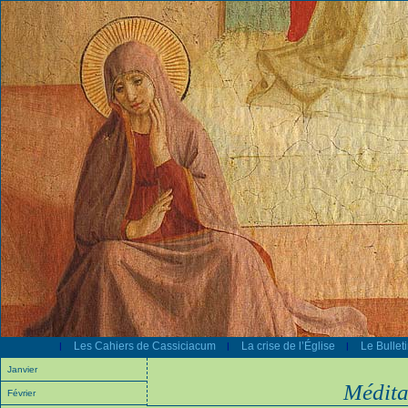
Les Cahiers de Cassiciacum
La crise de l’Église
Le Bullet
|
|
|
Janvier
Médita
Février