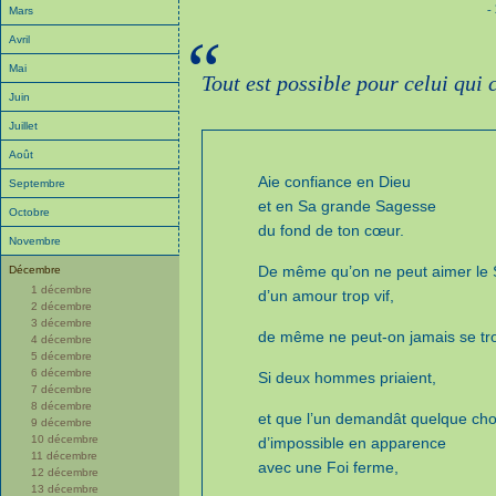
-
Mars
“
Avril
Mai
Tout est possible pour celui qui 
Juin
Juillet
Août
Aie confiance en Dieu
Septembre
et en Sa grande Sagesse
Octobre
du fond de ton cœur.
Novembre
De même qu’on ne peut aimer le 
Décembre
1 décembre
d’un amour trop vif,
2 décembre
3 décembre
de même ne peut-on jamais se tro
4 décembre
5 décembre
6 décembre
Si deux hommes priaient,
7 décembre
8 décembre
et que l’un demandât quelque ch
9 décembre
10 décembre
d’impossible en apparence
11 décembre
avec une Foi ferme,
12 décembre
13 décembre