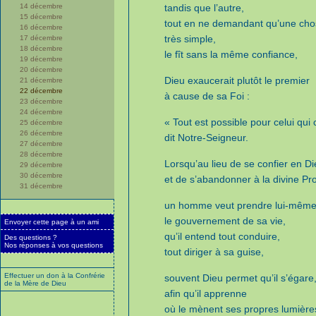
14 décembre
tandis que l’autre,
15 décembre
tout en ne demandant qu’une ch
16 décembre
très simple,
17 décembre
18 décembre
le fît sans la même confiance,
19 décembre
20 décembre
Dieu exaucerait plutôt le premier
21 décembre
22 décembre
à cause de sa Foi :
23 décembre
24 décembre
« Tout est possible pour celui qui c
25 décembre
26 décembre
dit Notre-Seigneur.
27 décembre
28 décembre
Lorsqu’au lieu de se confier en D
29 décembre
30 décembre
et de s’abandonner à la divine Pr
31 décembre
un homme veut prendre lui-mêm
le gouvernement de sa vie,
Envoyer cette page à un ami
qu’il entend tout conduire,
Des questions ?
Nos réponses à vos questions
tout diriger à sa guise,
Effectuer un don à la Confrérie
souvent Dieu permet qu’il s’égare
de la Mère de Dieu
afin qu’il apprenne
où le mènent ses propres lumière