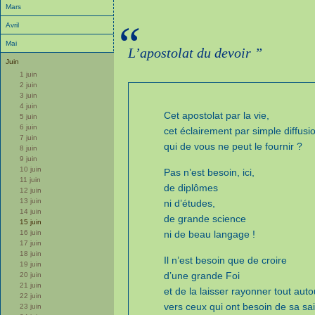
Mars
“
Avril
Mai
L’apostolat du devoir ”
Juin
1 juin
2 juin
3 juin
4 juin
Cet apostolat par la vie,
5 juin
6 juin
cet éclairement par simple diffusi
7 juin
qui de vous ne peut le fournir ?
8 juin
9 juin
10 juin
Pas n’est besoin, ici,
11 juin
de diplômes
12 juin
13 juin
ni d’études,
14 juin
de grande science
15 juin
16 juin
ni de beau langage !
17 juin
18 juin
Il n’est besoin que de croire
19 juin
d’une grande Foi
20 juin
21 juin
et de la laisser rayonner tout auto
22 juin
vers ceux qui ont besoin de sa sai
23 juin