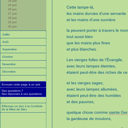
24 juin
25 juin
Cette lampe-là,
26 juin
les mains durcies d’une servante
27 juin
28 juin
et les mains d’une ouvrière
29 juin
30 juin
la peuvent porter à travers le mo
Juillet
tout aussi bien
Août
que les mains plus fines
et plus blanches.
Septembre
Octobre
Les vierges folles de l’Évangile,
Novembre
avec leurs lampes éteintes,
Décembre
étaient peut-être des riches de c
et les vierges sages,
Envoyer cette page à un ami
avec leurs lampes allumées,
Des questions ?
Nos réponses à vos questions
étaient peut-être des humbles
et des pauvres,
Effectuer un don à la Confrérie
de la Mère de Dieu
quelque chose comme
sainte Ge
la gardeuse de moutons,