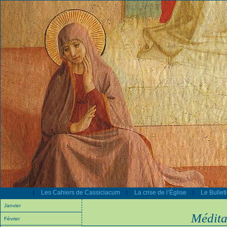
Les Cahiers de Cassiciacum
La crise de l’Église
Le Bullet
|
|
|
Janvier
Médita
Février