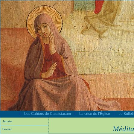
Les Cahiers de Cassiciacum
La crise de l’Église
Le Bullet
|
|
|
Janvier
Médita
Février