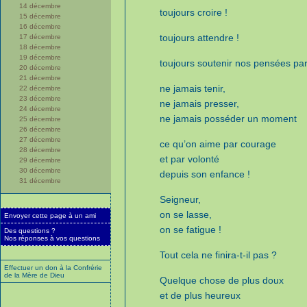
14 décembre
toujours croire !
15 décembre
16 décembre
toujours attendre !
17 décembre
18 décembre
19 décembre
toujours soutenir nos pensées par d
20 décembre
21 décembre
ne jamais tenir,
22 décembre
23 décembre
ne jamais presser,
24 décembre
ne jamais posséder un moment
25 décembre
26 décembre
27 décembre
ce qu’on aime par courage
28 décembre
et par volonté
29 décembre
30 décembre
depuis son enfance !
31 décembre
Seigneur,
on se lasse,
Envoyer cette page à un ami
on se fatigue !
Des questions ?
Nos réponses à vos questions
Tout cela ne finira-t-il pas ?
Effectuer un don à la Confrérie
de la Mère de Dieu
Quelque chose de plus doux
et de plus heureux