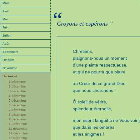
-
Mars
“
Avril
Mai
Croyons et espérons ”
Juin
Juillet
Août
Chrétiens,
Septembre
plaignons-nous un moment
Octobre
d’une plainte respectueuse,
Novembre
et qui ne pourra que plaire
Décembre
1 décembre
au Cœur de ce grand Dieu
2 décembre
que nous cherchons !
3 décembre
4 décembre
5 décembre
Ô soleil de vérité,
6 décembre
splendeur éternelle,
7 décembre
8 décembre
9 décembre
mon esprit languit à ne Vous voir 
10 décembre
que dans les ombres
11 décembre
12 décembre
et les énigmes !
13 décembre