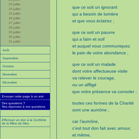
23 juillet
que ce soit un ignorant
24 juillet
qui a besoin de lumière
25 juillet
26 juillet
et que vous éclairez ;
27 juillet
28 juillet
que ce soit un pauvre
29 juillet
30 juillet
qui a faim et soif
31 juillet
et auquel vous communiquez
Août
le pain de votre abondance ;
Septembre
que ce soit un malade
Octobre
dont votre affectueuse visite
Novembre
va relever le courage,
Décembre
ou un affligé
que votre présence va consoler ;
Envoyer cette page à un ami
toutes ces formes de la Charité
Des questions ?
Nos réponses à vos questions
sont une aumône ;
Effectuer un don à la Confrérie
car l’aumône,
de la Mère de Dieu
c’est tout don fait avec amour,
et même,