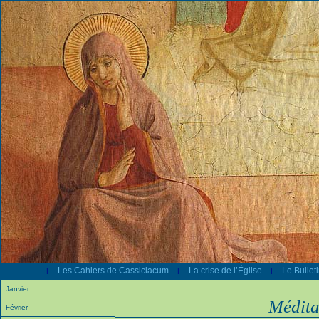
Les Cahiers de Cassiciacum
La crise de l’Église
Le Bullet
|
|
|
Janvier
Médita
Février