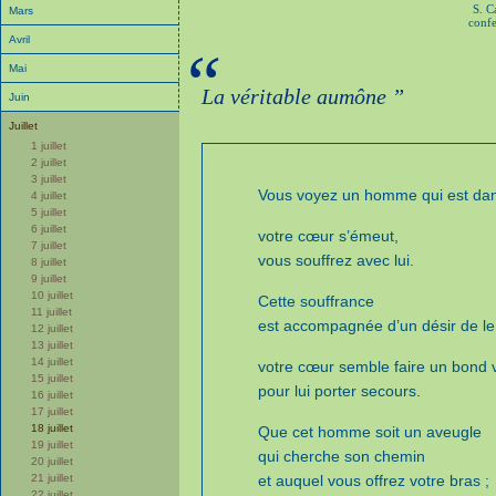
S. C
Mars
confe
Avril
“
Mai
La véritable aumône ”
Juin
Juillet
1 juillet
2 juillet
3 juillet
Vous voyez un homme qui est dans
4 juillet
5 juillet
6 juillet
votre cœur s’émeut,
7 juillet
vous souffrez avec lui.
8 juillet
9 juillet
10 juillet
Cette souffrance
11 juillet
est accompagnée d’un désir de le
12 juillet
13 juillet
14 juillet
votre cœur semble faire un bond v
15 juillet
pour lui porter secours.
16 juillet
17 juillet
18 juillet
Que cet homme soit un aveugle
19 juillet
qui cherche son chemin
20 juillet
21 juillet
et auquel vous offrez votre bras ;
22 juillet