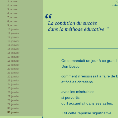
3 janvier
S
confes
4 janvier
5 janvier
“
6 janvier
7 janvier
8 janvier
La condition du succès
9 janvier
dans la méthode éducative ”
10 janvier
11 janvier
12 janvier
13 janvier
14 janvier
15 janvier
16 janvier
17 janvier
On demandait un jour à ce grand 
18 janvier
19 janvier
Don Bosco,
20 janvier
21 janvier
comment il réussissait à faire de 
22 janvier
23 janvier
et fidèles chrétiens
24 janvier
25 janvier
avec les misérables
26 janvier
27 janvier
si pervertis
28 janvier
qu’il accueillait dans ses asiles.
29 janvier
30 janvier
31 janvier
Il fit cette réponse significative :