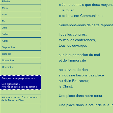
Février
« Je ne connais que deux moyens 
Mars
« le fouet
Avril
« et la sainte Communion. »
Mai
Souvenons-nous de cette répons
Juin
Tous les congrès,
Juillet
toutes les conférences,
Août
tous les ouvrages
Septembre
Octobre
sur la suppression du mal
et de l’immoralité
Novembre
Décembre
ne servent de rien,
si nous ne faisons pas place
Envoyer cette page à un ami
au divin Éducateur,
Des questions ?
le Christ.
Nos réponses à vos questions
Une place dans notre cœur.
Effectuer un don à la Confrérie
de la Mère de Dieu
Une place dans le cœur de la jeun