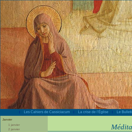
Les Cahiers de Cassiciacum
La crise de l’Église
Le Bullet
|
|
|
Janvier
Médita
1 janvier
2 janvier