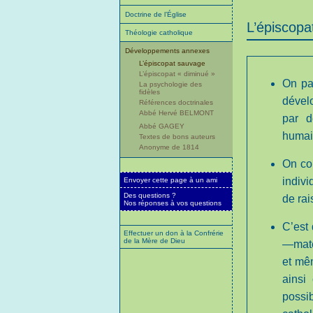
Doctrine de l’Église
L’épiscopa
Théologie catholique
Développements annexes
L’épiscopat sauvage
L’épiscopat « diminué »
On pa
La psychologie des
fidèles
dévelo
Références doctrinales
Abbé Hervé BELMONT
par d
Abbé GAGEY
humain
Textes de bons auteurs
Anonyme de 1814
On con
indivi
Envoyer cette page à un ami
Des questions ?
de rai
Nos réponses à vos questions
C’est 
Effectuer un don à la Confrérie
de la Mère de Dieu
—maté
et mêm
ainsi
possi