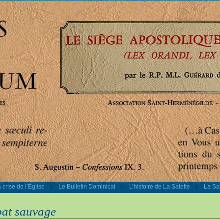
 crise de l’Église
Le Bulletin Dominical
L’histoire de La Salette
La Sal
|
|
|
pat sauvage