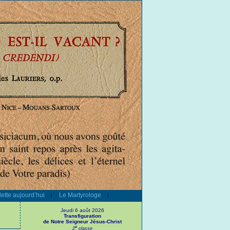
ette aujourd’hui
Le Martyrologe
|
|
Jeudi 6 août 2026
Transfiguration
de Notre Seigneur Jésus-Christ
e
2
classe