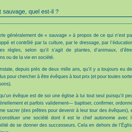
t sauvage, quel est-il ?
rle généralement de « sauvage » à propos de ce qui n’est p
ppé et contrôlé par la culture, par le dressage, par l’éducatio
es règles, selon qu’il s’agit de plantes, d’animaux, d’êtr
s ou de la vie en société.
state, depuis près de deux mille ans, qu’il y a toujours eu d
dus pour chercher à être évêques à tout prix (et pour toutes sort
sons).
qu’un évêque est de soi une église à lui tout seul puisqu’il pe
riellement et parfois validement— baptiser, confirmer, ordonn
e sacrer (des prêtres pour devenir à leur tour des évêques), 
 constituer une société dont il est le chef autonome avec 
bilité de se donner des successeurs. Cela en dehors de l’Égli