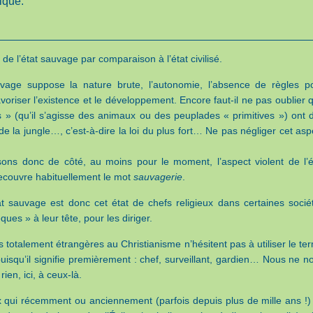
ique.
ici de l’état sauvage par comparaison à l’état civilisé.
uvage suppose la nature brute, l’autonomie, l’absence de règles p
favoriser l’existence et le développement. Encore faut-il ne pas oublier 
 » (qu’il s’agisse des animaux ou des peuplades « primitives ») ont 
 de la jungle…, c’est-à-dire la loi du plus fort… Ne pas négliger cet asp
sons donc de côté, au moins pour le moment, l’aspect violent de l’é
ecouvre habituellement le mot
sauvagerie
.
at sauvage est donc cet état de chefs religieux dans certaines socié
ues » à leur tête, pour les diriger.
 totalement étrangères au Christianisme n’hésitent pas à utiliser le te
uisqu’il signifie premièrement : chef, surveillant, gardien… Nous ne n
ien, ici, à ceux-là.
ux qui récemment ou anciennement (parfois depuis plus de mille ans !)