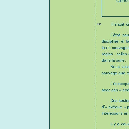
cathol
Il s’agit 
195
L’état sa
discipliner et 
les « sauvages
règles : celles
dans la suite.
Nous lais
sauvage que r
L’épiscop
avec des « évêq
Des sectes
d’« évêque » p
intéressons en r
Il y a ce