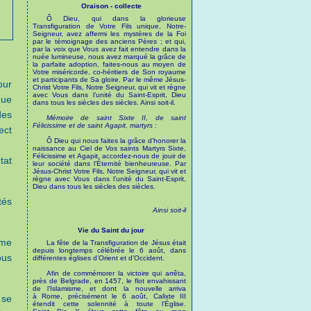
Oraison - collecte
Ô Dieu, qui dans la glorieuse
Transfiguration de Votre Fils unique, Notre-
Seigneur, avez affermi les mystères de la Foi
par le témoignage des anciens Pères ; et qui,
par la voix que Vous avez fait entendre dans la
nuée lumineuse, nous avez marqué la grâce de
la parfaite adoption, faites-nous au moyen de
Votre miséricorde, co-héritiers de Son royaume
et participants de Sa gloire. Par le même Jésus-
our
Christ Votre Fils, Notre Seigneur, qui vit et règne
avec Vous dans l’unité du Saint-Esprit, Dieu
que
dans tous les siècles des siècles. Ainsi soit-il.
des
Mémoire de saint Sixte II, de saint
Félicissime et de saint Agapit, martyrs :
ect
Ô Dieu qui nous faites la grâce d’honorer la
naissance au Ciel de Vos saints Martyrs Sixte,
Félicissime et Agapit, accordez-nous de jouir de
tat
leur société dans l’Éternité bienheureuse. Par
Jésus-Christ Votre Fils, Notre Seigneur, qui vit et
règne avec Vous dans l’unité du Saint-Esprit,
Dieu dans tous les siècles des siècles.
tés
Ainsi soit-il
Vie du Saint du jour
rme
La fête de la Transfiguration de Jésus était
depuis longtemps célébrée le 6 août, dans
ous
différentes églises d’Orient et d’Occident.
Afin de commémorer la victoire qui arrêta,
près de Belgrade, en 1457, le flot envahissant
de l’Islamisme, et dont la nouvelle arriva
à Rome, précisément le 6 août, Calixte III
 se
étendit cette solennité à toute l’Église.