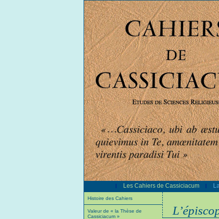
Les Cahiers de Cassiciacum
La
|
|
Histoire des Cahiers
L’épisco
Valeur de « la Thèse de
Cassiciacum »