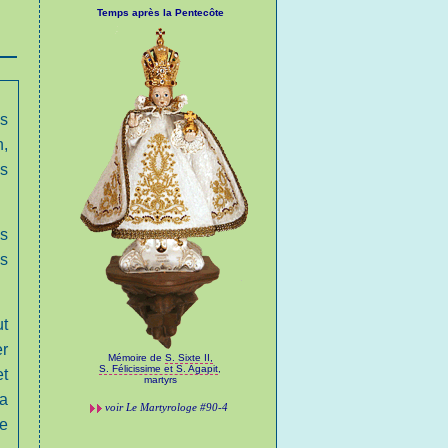
Temps après la Pentecôte
as
n,
es
es
es
ut
er
Mémoire de
S. Sixte II,
S. Félicissime et S. Agapit
,
et
martyrs
la
voir
Le Martyrologe
#90-4
se