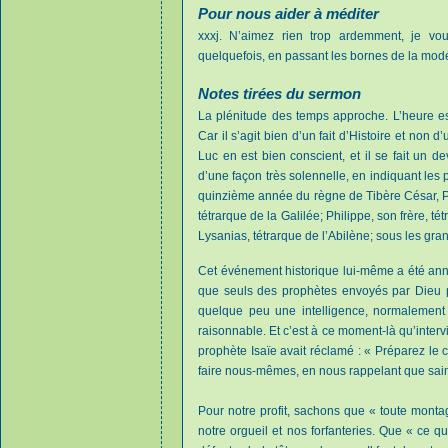
Pour nous aider à méditer
xxxj. N’aimez rien trop ardemment, je vo
quelquefois, en passant les bornes de la modé
Notes tirées du sermon
La plénitude des temps approche. L’heure est
Car il s’agit bien d’un fait d’Histoire et non d
Luc en est bien conscient, et il se fait un de
d’une façon très solennelle, en indiquant les 
quinzième année du règne de Tibère César, P
tétrarque de la Galilée; Philippe, son frère, té
Lysanias, tétrarque de l’Abilène; sous les gra
Cet événement historique lui-même a été ann
que seuls des prophètes envoyés par Dieu po
quelque peu une intelligence, normalement c
raisonnable. Et c’est à ce moment-là qu’interv
prophète Isaïe avait réclamé : « Préparez le
faire nous-mêmes, en nous rappelant que saint
Pour notre profit, sachons que « toute montag
notre orgueil et nos forfanteries. Que « ce q