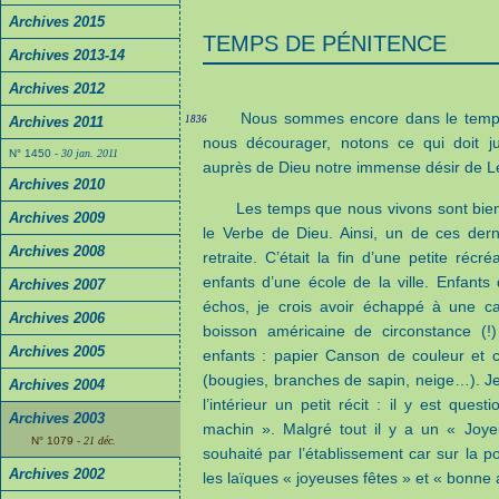
Archives 2015
TEMPS DE PÉNITENCE
Archives 2013-14
Archives 2012
Nous sommes encore dans le temps 
Archives 2011
1836
nous décourager, notons ce qui doit j
N° 1450
- 30 jan. 2011
auprès de Dieu notre immense désir de Le
Archives 2010
Les temps que nous vivons sont bien
Archives 2009
le Verbe de Dieu. Ainsi, un de ces derni
Archives 2008
retraite. C’était la fin d’une petite récr
enfants d’une école de la ville. Enfants
Archives 2007
échos, je crois avoir échappé à une cal
Archives 2006
boisson américaine de circonstance (!
Archives 2005
enfants : papier Canson de couleur et c
(bougies, branches de sapin, neige…). Je
Archives 2004
l’intérieur un petit récit : il y est que
Archives 2003
machin ». Malgré tout il y a un « Joye
N° 1079
- 21 déc.
souhaité par l’établissement car sur la po
Archives 2002
les laïques « joyeuses fêtes » et « bonne a