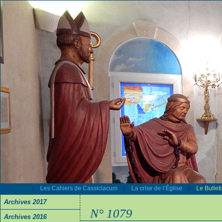
Les Cahiers de Cassiciacum
La crise de l’Église
Le Bullet
|
|
|
Archives 2017
N° 1079
Archives 2016