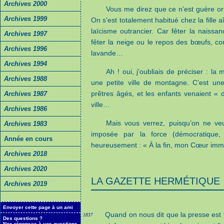
Archives 2000
Vous me direz que ce n’est guère ori
Archives 1999
On s’est totalement habitué chez la fille a
laïcisme outrancier. Car fêter la naiss
Archives 1997
fêter la neige ou le repos des bœufs, com
Archives 1996
lavande…
Archives 1994
Ah ! oui, j’oubliais de préciser : l
Archives 1988
une petite ville de montagne. C’est un
prêtres âgés, et les enfants venaient « 
Archives 1987
ville…
Archives 1986
Mais vous verrez, puisqu’on ne veu
Archives 1983
imposée par la force (démocratique, 
Année en cours
heureusement : « À la fin, mon Cœur imm
Archives 2018
Archives 2020
LA GAZETTE HERMÉTIQUE
Archives 2019
Envoyer cette page à un ami
Quand on nous dit que la presse est 
1837
Des questions ?
Nos réponses à vos questions