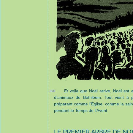
Et voilà que Noël arrive, Noël est
1838
d’animaux de Bethléem. Tout vient à po
préparant comme l’Église, comme la saint
pendant le Temps de l’Avent.
LE PREMIER ARBRE DE NO