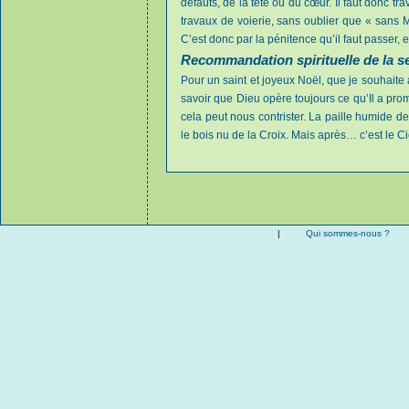
défauts, de la tête ou du cœur. Il faut donc tra
travaux de voierie, sans oublier que « sans M
C’est donc par la pénitence qu’il faut passer, 
Recommandation spirituelle de la 
Pour un saint et joyeux Noël, que je souhaite à
savoir que Dieu opère toujours ce qu’Il a pro
cela peut nous contrister. La paille humide d
le bois nu de la Croix. Mais après… c’est le 
|
Qui sommes-nous ?