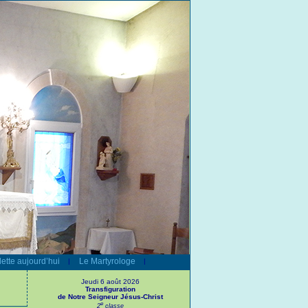
ette aujourd’hui
Le Martyrologe
|
|
Jeudi 6 août 2026
Transfiguration
de Notre Seigneur Jésus-Christ
e
2
classe