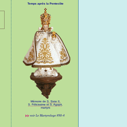
Temps après la Pentecôte
Mémoire de
S. Sixte II,
S. Félicissime et S. Agapit
,
martyrs
voir
Le Martyrologe
#90-4