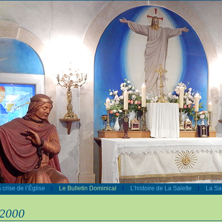
 crise de l’Église
Le Bulletin Dominical
L’histoire de La Salette
La Sal
|
|
|
 2000