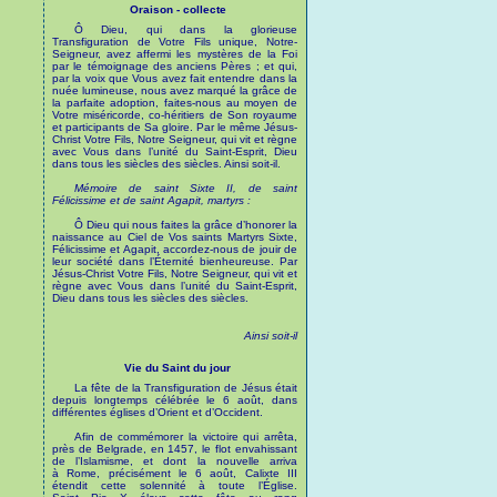
Oraison - collecte
Ô Dieu, qui dans la glorieuse
Transfiguration de Votre Fils unique, Notre-
Seigneur, avez affermi les mystères de la Foi
par le témoignage des anciens Pères ; et qui,
par la voix que Vous avez fait entendre dans la
nuée lumineuse, nous avez marqué la grâce de
la parfaite adoption, faites-nous au moyen de
Votre miséricorde, co-héritiers de Son royaume
et participants de Sa gloire. Par le même Jésus-
Christ Votre Fils, Notre Seigneur, qui vit et règne
avec Vous dans l’unité du Saint-Esprit, Dieu
dans tous les siècles des siècles. Ainsi soit-il.
Mémoire de saint Sixte II, de saint
Félicissime et de saint Agapit, martyrs :
Ô Dieu qui nous faites la grâce d’honorer la
naissance au Ciel de Vos saints Martyrs Sixte,
Félicissime et Agapit, accordez-nous de jouir de
leur société dans l’Éternité bienheureuse. Par
Jésus-Christ Votre Fils, Notre Seigneur, qui vit et
règne avec Vous dans l’unité du Saint-Esprit,
Dieu dans tous les siècles des siècles.
Ainsi soit-il
Vie du Saint du jour
La fête de la Transfiguration de Jésus était
depuis longtemps célébrée le 6 août, dans
différentes églises d’Orient et d’Occident.
Afin de commémorer la victoire qui arrêta,
près de Belgrade, en 1457, le flot envahissant
de l’Islamisme, et dont la nouvelle arriva
à Rome, précisément le 6 août, Calixte III
étendit cette solennité à toute l’Église.